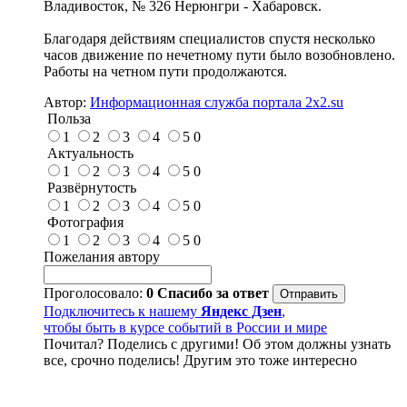
Владивосток, № 326 Нерюнгри - Хабаровск.
Благодаря действиям специалистов спустя несколько
часов движение по нечетному пути было возобновлено.
Работы на четном пути продолжаются.
Автор:
Информационная служба портала 2x2.su
Польза
1
2
3
4
5
0
Актуальность
1
2
3
4
5
0
Развёрнутость
1
2
3
4
5
0
Фотография
1
2
3
4
5
0
Пожелания автору
Проголосовало:
0
Спасибо за ответ
Подключитесь к нашему
Яндекс Дзен
,
чтобы быть в курсе событий в России и мире
Почитал? Поделись с другими! Об этом должны узнать
все, срочно поделись! Другим это тоже интересно