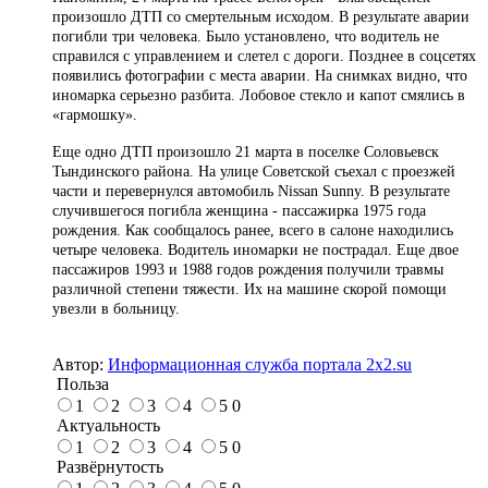
произошло ДТП со смертельным исходом. В результате аварии
погибли три человека. Было установлено, что водитель не
справился с управлением и слетел с дороги. Позднее в соцсетях
появились фотографии с места аварии. На снимках видно, что
иномарка серьезно разбита. Лобовое стекло и капот смялись в
«гармошку».
Еще одно ДТП произошло 21 марта в поселке Соловьевск
Тындинского района. На улице Советской съехал с проезжей
части и перевернулся автомобиль Nissan Sunny. В результате
случившегося погибла женщина - пассажирка 1975 года
рождения. Как сообщалось ранее, всего в салоне находились
четыре человека. Водитель иномарки не пострадал. Еще двое
пассажиров 1993 и 1988 годов рождения получили травмы
различной степени тяжести. Их на машине скорой помощи
увезли в больницу.
Автор:
Информационная служба портала 2x2.su
Польза
1
2
3
4
5
0
Актуальность
1
2
3
4
5
0
Развёрнутость