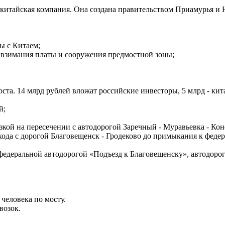
-китайская компания. Она создана правительством Приамурья 
ы с Китаем;
 взимания платы и сооружения предмостной зоны;
оста. 14 млрд рублей вложат российские инвесторы, 5 млрд - кит
й;
язкой на пересечении с автодорогой Заречный - Муравьевка - Ко
ехода с дорогой Благовещенск - Гродеково до примыкания к фед
с федеральной автодорогой «Подъезд к Благовещенску», автодор
 человека по мосту.
возок.