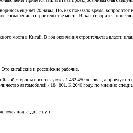
олько денег придется заплатить за проезд обычным благовещенц
орилось еще лет 20 назад. Но, как показало время, вопрос этот 
соглашение о строительстве моста. И, как говорится, понеслось
ожного моста в Китай. В год окончания строительства власти пл
. Это китайские и российские рабочие.
ссийской стороны воспользуются 1 482 450 человек, а проедут п
оличество автомобилей - 184 801. К 2040 году, по мнению специа
 включая подъездные пути.