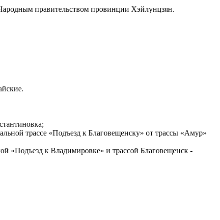
и Народным правительством провинции Хэйлунцзян.
айские.
нстантиновка;
еральной трассе «Подъезд к Благовещенску» от трассы «Амур»
огой «Подъезд к Владимировке» и трассой Благовещенск -