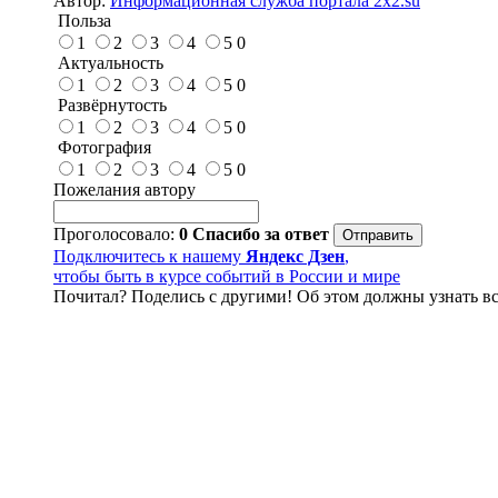
Автор:
Информационная служба портала 2x2.su
Польза
1
2
3
4
5
0
Актуальность
1
2
3
4
5
0
Развёрнутость
1
2
3
4
5
0
Фотография
1
2
3
4
5
0
Пожелания автору
Проголосовало:
0
Спасибо за ответ
Подключитесь к нашему
Яндекс Дзен
,
чтобы быть в курсе событий в России и мире
Почитал? Поделись с другими! Об этом должны узнать вс