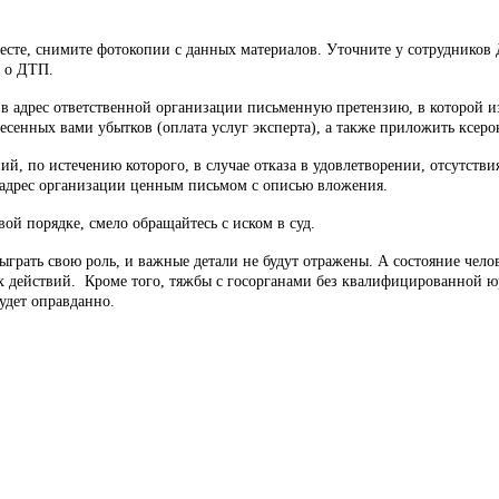
есте, снимите фотокопии с данных материалов. Уточните у сотрудников Д
у о ДТП.
в адрес ответственной организации письменную претензию, в которой из
енных вами убытков (оплата услуг эксперта), а также приложить ксеро
й, по истечению которого, в случае отказа в удовлетворении, отсутствия
в адрес организации ценным письмом с описью вложения.
ой порядке, смело обращайтесь с иском в суд.
рать свою роль, и важные детали не будут отражены. А состояние челове
х действий. Кроме того, тяжбы с госорганами без квалифицированной ю
будет оправданно.