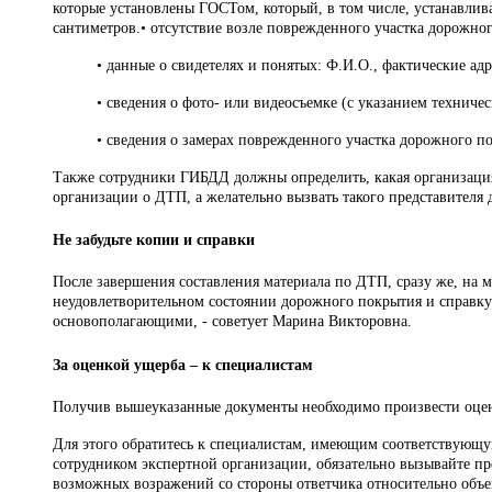
которые установлены ГОСТом, который, в том числе, устанавлива
сантиметров.
•
отсутствие возле поврежденного участка дорожно
•
данные о свидетелях и понятых: Ф.И.О., фактические адр
•
сведения о фото- или видеосъемке (с указанием техничес
•
сведения о замерах поврежденного участка дорожного по
Также сотрудники ГИБДД должны определить, какая организация 
организации о ДТП, а желательно вызвать такого представителя 
Не забудьте копии и справки
После завершения составления материала по ДТП, сразу же, на м
неудовлетворительном состоянии дорожного покрытия и справку
основополагающими, - советует Марина Викторовна.
За оценкой ущерба – к специалистам
Получив вышеуказанные документы необходимо произвести оцен
Для этого обратитесь к специалистам, имеющим соответствующу
сотрудником экспертной организации, обязательно вызывайте пре
возможных возражений со стороны ответчика относительно объе