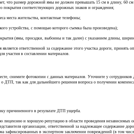
ет, что размер дорожной ямы не должен превышать 15 см в длину, 60 см 
го покрытия соответствующих дорожных знаков и ограждения;
еса места жительства, контактные телефоны;
кого устройства, с помощью которого съемка была произведена);
крытия (ямы, просадки, выбоины и так далее) с указанием длины, ширин
является ответственной за содержание этого участка дороги, принять 
для участия в составлении материалов.
есте, снимите фотокопии с данных материалов. Уточните у сотрудников Д
 о ДТП, так как для дальнейшего решения вопроса о получении компенс
ку причиненного в результате ДТП ущерба.
ю лицензию и хорошую репутацию в области проведения независимых оц
дставителя организации, ответственной за надлежащее содержание дорог
ма зафиксированных в экспертном заключении повреждений (в том числе