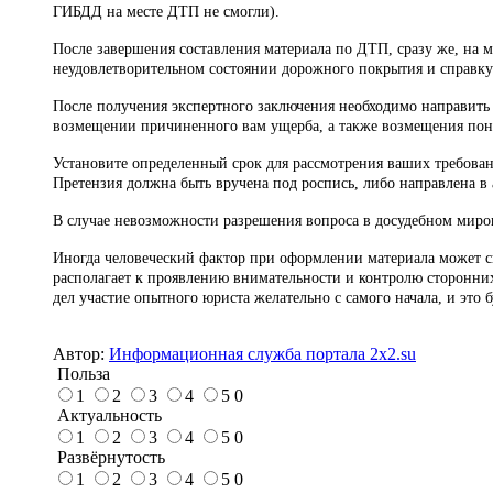
ГИБДД на месте ДТП не смогли).
После завершения составления материала по ДТП, сразу же, на м
неудовлетворительном состоянии дорожного покрытия и справк
После получения экспертного заключения необходимо направить 
возмещении причиненного вам ущерба, а также возмещения понес
Установите определенный срок для рассмотрения ваших требовани
Претензия должна быть вручена под роспись, либо направлена 
В случае невозможности разрешения вопроса в досудебном миров
Иногда человеческий фактор при оформлении материала может сыг
располагает к проявлению внимательности и контролю сторонни
дел участие опытного юриста желательно с самого начала, и это 
Автор:
Информационная служба портала 2x2.su
Польза
1
2
3
4
5
0
Актуальность
1
2
3
4
5
0
Развёрнутость
1
2
3
4
5
0