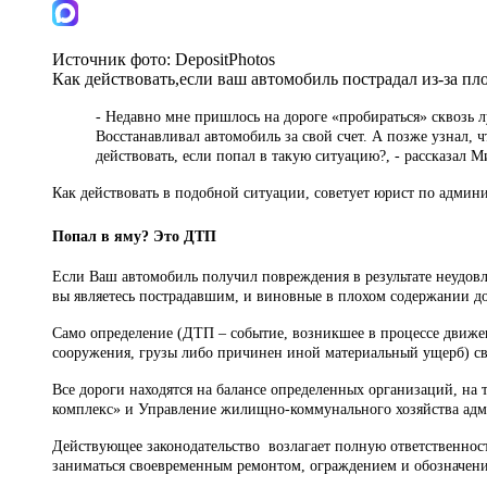
Источник фото:
DepositPhotos
Как действовать,если ваш автомобиль пострадал из-за п
- Недавно мне пришлось на дороге «пробираться» сквозь л
Восстанавливал автомобиль за свой счет. А позже узнал, 
действовать, если попал в такую ситуацию?, - рассказал М
Как действовать в подобной ситуации, советует
юрист по админ
Попал в яму? Это ДТП
Если Ваш автомобиль получил повреждения в результате неудовл
вы являетесь пострадавшим, и виновные в плохом содержании д
Само определение (ДТП – событие, возникшее в процессе движен
сооружения, грузы либо причинен иной материальный ущерб) сви
Все дороги находятся на балансе определенных организаций, на
комплекс» и Управление жилищно-коммунального хозяйства адм
Действующее законодательство возлагает полную ответственно
заниматься своевременным ремонтом, ограждением и обозначен