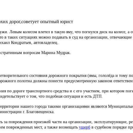
лохих дорог,советует опытный юрист
ужи. Левым колесом влетел в такую яму, что погнулся диск на колесе, а 
что в таких ситуациях можно подавать в суд на организации, отвечающие
ихаил Кондратьев, автовладелец.
истративным вопросам Марина Мудрак.
етворительного состояния дорожного покрытия (ямы, гололёда и тому по
орожного полотна должны понести предусмотренную законом ответствен
ия по дороге транспортного средства и с его участием, при котором по
детельствует о том, что подобная ситуация и есть ДТП.
 территории нашего города такими организациями являются Муниципальн
инистрации г. Благовещенска.
сть за повреждения проезжей части на организации, эксплуатирующие,
ием поврежденных мест, а также возмещать
ущерб
в судебном порядке при