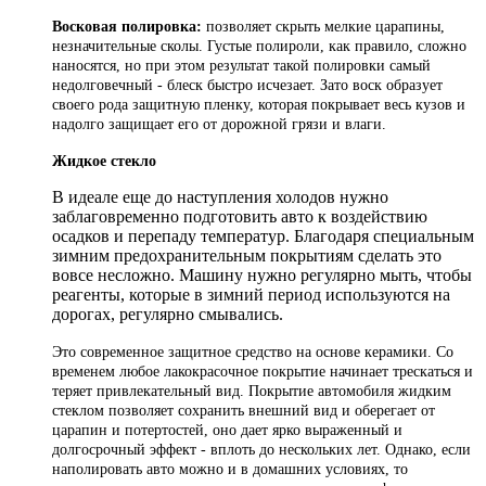
Восковая полировка:
позволяет скрыть мелкие царапины,
незначительные сколы. Густые полироли, как правило, сложно
наносятся, но при этом результат такой полировки самый
недолговечный - блеск быстро исчезает. Зато воск образует
своего рода защитную пленку, которая покрывает весь кузов и
надолго защищает его от дорожной грязи и влаги.
Жидкое стекло
В идеале еще до наступления холодов нужно
заблаговременно подготовить авто к воздействию
осадков и перепаду температур. Благодаря специальным
зимним предохранительным покрытиям сделать это
вовсе несложно. Машину нужно регулярно мыть, чтобы
реагенты, которые в зимний период используются на
дорогах, регулярно смывались.
Это современное защитное средство на основе керамики. Со
временем любое лакокрасочное покрытие начинает трескаться и
теряет привлекательный вид. Покрытие автомобиля жидким
стеклом позволяет сохранить внешний вид и оберегает от
царапин и потертостей, оно дает ярко выраженный и
долгосрочный эффект - вплоть до нескольких лет. Однако, если
наполировать авто можно и в домашних условиях, то