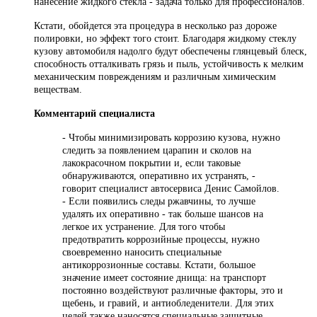
нанесение жидкого стекла - задача только для профессионалов.
Кстати, обойдется эта процедура в несколько раз дороже
полировки, но эффект того стоит. Благодаря жидкому стеклу
кузову автомобиля надолго будут обеспечены глянцевый блеск,
способность отталкивать грязь и пыль, устойчивость к мелким
механическим повреждениям и различным химическим
веществам.
Комментарий специалиста
- Чтобы минимизировать коррозию кузова, нужно
следить за появлением царапин и сколов на
лакокрасочном покрытии и, если таковые
обнаруживаются, оперативно их устранять, -
говорит специалист автосервиса Денис Самойлов.
- Если появились следы ржавчины, то лучше
удалять их оперативно - так больше шансов на
легкое их устранение. Для того чтобы
предотвратить коррозийные процессы, нужно
своевременно наносить специальные
антикоррозионные составы. Кстати, большое
значение имеет состояние днища: на транспорт
постоянно воздействуют различные факторы, это и
щебень, и гравий, и антиобледенители. Для этих
целей также наносятся специальные защитные