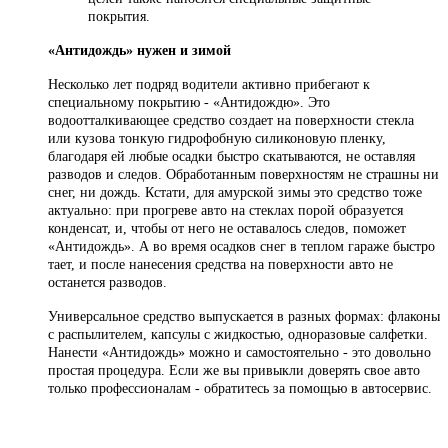
покрытия.
«
Антидождь
»
нужен и зимой
Несколько лет подряд водители активно прибегают к
специальному покрытию -
«
Антидождю
»
. Это
водоотталкивающее средство создает на поверхности стекла
или кузова тонкую гидрофобную силиконовую пленку,
благодаря ей любые осадки быстро скатываются, не оставляя
разводов и следов. Обработанным поверхностям не страшны ни
снег, ни дождь. Кстати, для амурской зимы это средство тоже
актуально: при прогреве авто на стеклах порой образуется
конденсат, и, чтобы от него не оставалось следов, поможет
«
Антидождь
»
. А во время осадков снег в теплом гараже быстро
тает, и после нанесения средства на поверхности авто не
останется разводов.
Универсальное средство выпускается в разных формах: флаконы
с распылителем, капсулы с жидкостью, одноразовые салфетки.
Нанести
«
Антидождь
»
можно и самостоятельно - это довольно
простая процедура. Если же вы привыкли доверять свое авто
только профессионалам - обратитесь за помощью в автосервис.