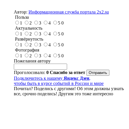
Автор:
Информационная служба портала 2x2.su
Польза
1
2
3
4
5
0
Актуальность
1
2
3
4
5
0
Развёрнутость
1
2
3
4
5
0
Фотография
1
2
3
4
5
0
Пожелания автору
Проголосовало:
0
Спасибо за ответ
Подключитесь к нашему
Яндекс Дзен
,
чтобы быть в курсе событий в России и мире
Почитал? Поделись с другими! Об этом должны узнать
все, срочно поделись! Другим это тоже интересно