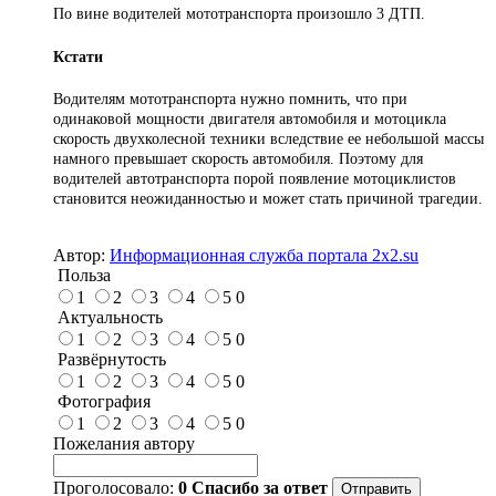
По вине водителей мототранспорта произошло 3 ДТП.
Кстати
Водителям мототранспорта нужно помнить, что при
одинаковой мощности двигателя автомобиля и мотоцикла
скорость двухколесной техники вследствие ее небольшой массы
намного превышает скорость автомобиля. Поэтому для
водителей автотранспорта порой появление мотоциклистов
становится неожиданностью и может стать причиной трагедии.
Автор:
Информационная служба портала 2x2.su
Польза
1
2
3
4
5
0
Актуальность
1
2
3
4
5
0
Развёрнутость
1
2
3
4
5
0
Фотография
1
2
3
4
5
0
Пожелания автору
Проголосовало:
0
Спасибо за ответ