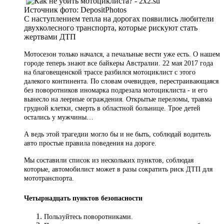
Источник фото:
DepositPhotos
С наступлением тепла на дорогах появились любители
двухколесного транспорта, которые рискуют стать
жертвами ДТП
Мотосезон только начался, а печальные вести уже есть. О нашем
городе теперь знают все байкеры Австралии. 22 мая 2017 года
на благовещенской трассе разбился мотоциклист с этого
далекого континента. По словам очевидцев, перестраивающаяся
без поворотников иномарка подрезала мотоциклиста - и его
вынесло на леерные ограждения. Открытые переломы, травма
грудной клетки, смерть в областной больнице. Трое детей
остались у мужчины…
А ведь этой трагедии могло бы и не быть, соблюдай водитель
авто простые правила поведения на дороге.
Мы составили список из нескольких пунктов, соблюдая
которые, автомобилист может в разы сократить риск ДТП для
мототранспорта.
Четырнадцать пунктов безопасности
Пользуйтесь поворотниками.