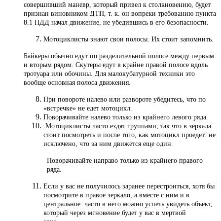
совершивший маневр, который привел к столкновению, будет
признан виновником ДТП, т. к. он вопреки требованию пункта
8.1 ПДД начал движение, не убедившись в его безопасности.
Мотоциклисты знают свои полосы. Их стоит запомнить.
Байкеры обычно едут по разделительной полосе между первым
и вторым рядом. Скутеры едут в крайне правой полосе вдоль
тротуара или обочины. Для малокубатурной техники это
вообще основная полоса движения.
При повороте налево или развороте убедитесь, что по
«встречке» не едет мотоцикл.
Поворачивайте налево только из крайнего левого ряда.
Мотоциклисты часто ездят группами, так что в зеркала
стоит посмотреть и после того, как мотоцикл проедет: не
исключено, что за ним движется еще один.
Поворачивайте направо только из крайнего правого
ряда.
Если у вас не получилось заранее перестроиться, хотя бы
посмотрите в правое зеркало, а вместе с ним и в
центральное: часто в него можно успеть увидеть объект,
который через мгновение будет у вас в мертвой