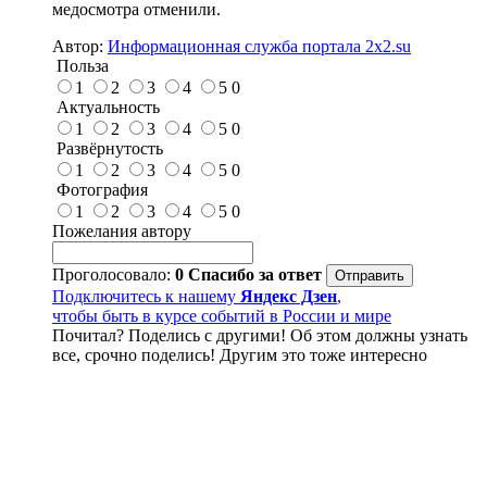
медосмотра отменили.
Автор:
Информационная служба портала 2x2.su
Польза
1
2
3
4
5
0
Актуальность
1
2
3
4
5
0
Развёрнутость
1
2
3
4
5
0
Фотография
1
2
3
4
5
0
Пожелания автору
Проголосовало:
0
Спасибо за ответ
Подключитесь к нашему
Яндекс Дзен
,
чтобы быть в курсе событий в России и мире
Почитал? Поделись с другими! Об этом должны узнать
все, срочно поделись! Другим это тоже интересно