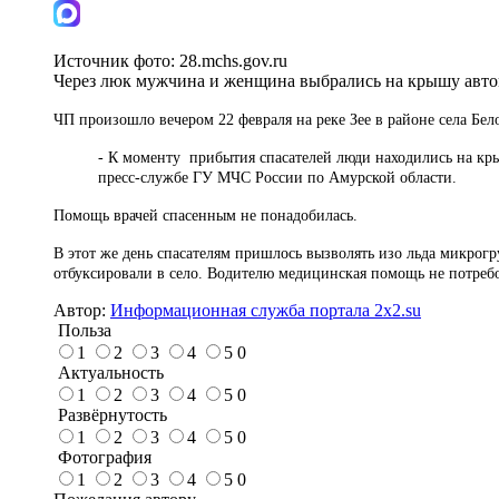
Источник фото:
28.mchs.gov.ru
Через люк мужчина и женщина выбрались на крышу автом
ЧП произошло вечером 22 февраля на реке Зее в районе села Бе
- К моменту прибытия спасателей люди находились на кр
пресс-службе ГУ МЧС России по Амурской области.
Помощь врачей спасенным не понадобилась.
В этот же день спасателям пришлось вызволять изо льда микрог
отбуксировали в село. Водителю медицинская помощь не потребо
Автор:
Информационная служба портала 2x2.su
Польза
1
2
3
4
5
0
Актуальность
1
2
3
4
5
0
Развёрнутость
1
2
3
4
5
0
Фотография
1
2
3
4
5
0