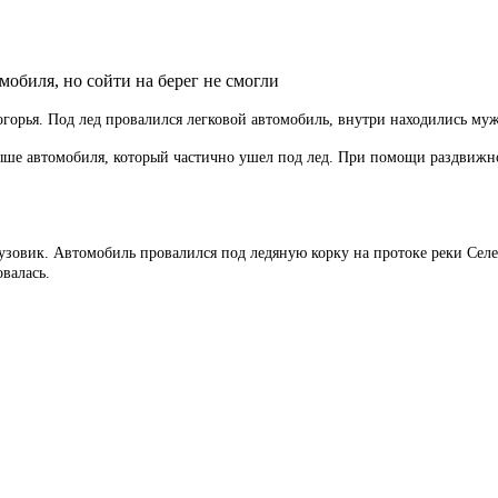
обиля, но сойти на берег не смогли
логорья. Под лед провалился легковой автомобиль, внутри находились м
ыше автомобиля, который частично ушел под лед. При помощи раздвижно
рузовик. Автомобиль провалился под ледяную корку на протоке реки Сел
валась.