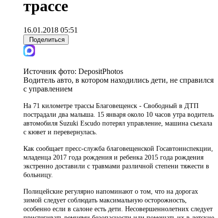
трассе
16.01.2018 05:51
Поделиться
Источник фото:
DepositPhotos
Водитель авто, в котором находились дети, не справился
с управлением
На 71 километре трассы Благовещенск - Свободный в ДТП
пострадали два малыша. 15 января около 10 часов утра водитель
автомобиля Suzuki Escudo потерял управление, машина съехала
с кювет и перевернулась.
Как сообщает пресс-служба благовещенской Госавтоинспекции,
младенца 2017 года рождения и ребенка 2015 года рождения
экстренно доставили с травмами различной степени тяжести в
больницу.
Полицейские регулярно напоминают о том, что на дорогах
зимой следует соблюдать максимальную осторожность,
особенно если в салоне есть дети. Несовершеннолетних следует
пристегивать ремнями безопасности или помещать их в детские