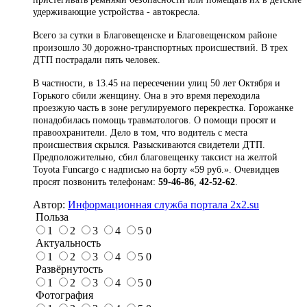
удерживающие устройства - автокресла.
Всего за сутки в Благовещенске и Благовещенском районе
произошло 30 дорожно-транспортных происшествий. В трех
ДТП пострадали пять человек.
В частности, в 13.45 на пересечении улиц 50 лет Октября и
Горького сбили женщину. Она в это время переходила
проезжую часть в зоне регулируемого перекрестка. Горожанке
понадобилась помощь травматологов. О помощи просят и
правоохранители. Дело в том, что водитель с места
происшествия скрылся. Разыскиваются свидетели ДТП.
Предположительно, сбил благовещенку таксист на желтой
Toyota Funcargo с надписью на борту «59 руб.». Очевидцев
просят позвонить телефонам:
59-46-86
,
42-52-62
.
Автор:
Информационная служба портала 2x2.su
Польза
1
2
3
4
5
0
Актуальность
1
2
3
4
5
0
Развёрнутость
1
2
3
4
5
0
Фотография