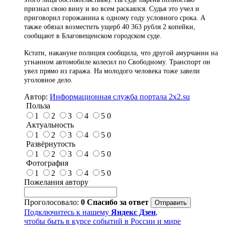
признал свою вину и во всем раскаялся. Судья это учел и
приговорил горожанина к одному году условного срока. А
также обязал возместить ущерб 40 363 рубля 2 копейки,
сообщают в Благовещенском городском суде.
Кстати, накануне полиция сообщила, что другой амурчанин на
угнанном автомобиле колесил по Свободному. Транспорт он
увел прямо из гаража. На молодого человека тоже завели
уголовное дело.
Автор:
Информационная служба портала 2x2.su
Польза
1
2
3
4
5
0
Актуальность
1
2
3
4
5
0
Развёрнутость
1
2
3
4
5
0
Фотография
1
2
3
4
5
0
Пожелания автору
Проголосовало:
0
Спасибо за ответ
Подключитесь к нашему
Яндекс Дзен
,
чтобы быть в курсе событий в России и мире