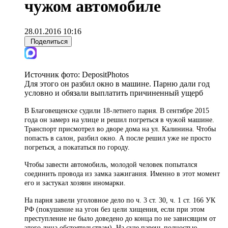
чужом автомобиле
28.01.2016 10:16
Поделиться
Источник фото:
DepositPhotos
Для этого он разбил окно в машине. Парню дали год
условно и обязали выплатить причиненный ущерб
В Благовещенске судили 18-летнего парня. В сентябре 2015
года он замерз на улице и решил погреться в чужой машине.
Транспорт присмотрел во дворе дома на ул. Калинина. Чтобы
попасть в салон, разбил окно. А после решил уже не просто
погреться, а покататься по городу.
Чтобы завести автомобиль, молодой человек попытался
соединить провода из замка зажигания. Именно в этот момент
его и застукал хозяин иномарки.
На парня завели уголовное дело по ч. 3 ст. 30, ч. 1 ст. 166 УК
РФ (покушение на угон без цели хищения, если при этом
преступление не было доведено до конца по не зависящим от
этого лица обстоятельствам). На суде парень полностью