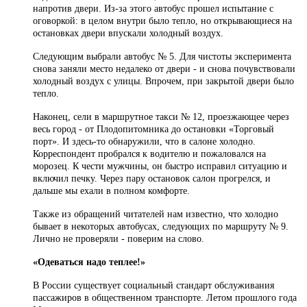
напротив двери. Из-за этого автобус прошел испытание с
оговоркой: в целом внутри было тепло, но открывающиеся на
остановках двери впускали холодный воздух.
Следующим выбрали автобус № 5. Для чистоты эксперимента
снова заняли место недалеко от двери - и снова почувствовали
холодный воздух с улицы. Впрочем, при закрытой двери было
тепло.
Наконец, сели в маршрутное такси № 12, проезжающее через
весь город - от Плодопитомника до остановки «Торговый
порт». И здесь-то обнаружили, что в салоне холодно.
Корреспондент пробрался к водителю и пожаловался на
морозец. К чести мужчины, он быстро исправил ситуацию и
включил печку. Через пару остановок салон прогрелся, и
дальше мы ехали в полном комфорте.
Также из обращений читателей нам известно, что холодно
бывает в некоторых автобусах, следующих по маршруту № 9.
Лично не проверяли - поверим на слово.
«Одеваться надо теплее!»
В России существует социальный стандарт обслуживания
пассажиров в общественном транспорте. Летом прошлого года