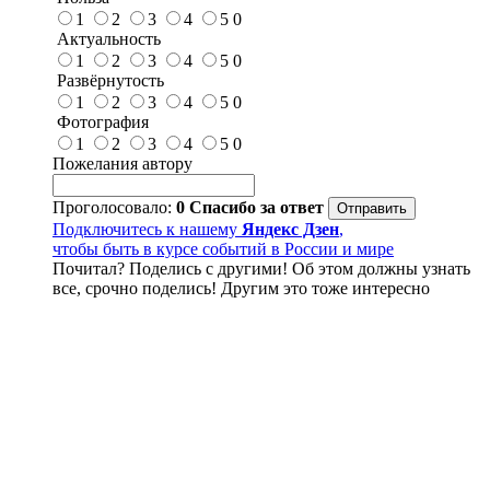
1
2
3
4
5
0
Актуальность
1
2
3
4
5
0
Развёрнутость
1
2
3
4
5
0
Фотография
1
2
3
4
5
0
Пожелания автору
Проголосовало:
0
Спасибо за ответ
Подключитесь к нашему
Яндекс Дзен
,
чтобы быть в курсе событий в России и мире
Почитал? Поделись с другими! Об этом должны узнать
все, срочно поделись! Другим это тоже интересно