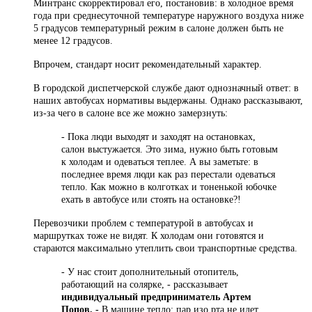
Минтранс скорректировал его, постановив: в холодное время
года при среднесуточной температуре наружного воздуха ниже
5 градусов температурный режим в салоне должен быть не
менее 12 градусов.
Впрочем, стандарт носит рекомендательный характер.
В городской диспетчерской службе дают однозначный ответ: в
наших автобусах нормативы выдержаны. Однако рассказывают,
из-за чего в салоне все же можно замерзнуть:
- Пока люди выходят и заходят на остановках,
салон выстужается. Это зима, нужно быть готовым
к холодам и одеваться теплее. А вы заметьте: в
последнее время люди как раз перестали одеваться
тепло. Как можно в колготках и тоненькой юбочке
ехать в автобусе или стоять на остановке?!
Перевозчики проблем с температурой в автобусах и
маршрутках тоже не видят. К холодам они готовятся и
стараются максимально утеплить свои транспортные средства.
- У нас стоит дополнительный отопитель,
работающий на солярке, - рассказывает
индивидуальный предприниматель Артем
Попов. -
В машине тепло: пар изо рта не идет,