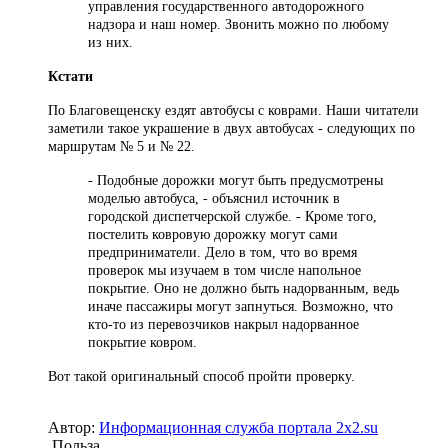
управления государственного автодорожного
надзора и наш номер. Звонить можно по любому
из них.
Кстати
По Благовещенску ездят автобусы с коврами. Наши читатели
заметили такое украшение в двух автобусах - следующих по
маршрутам № 5 и № 22.
- Подобные дорожки могут быть предусмотрены
моделью автобуса, - объяснил источник в
городской диспетчерской службе. - Кроме того,
постелить ковровую дорожку могут сами
предприниматели. Дело в том, что во время
проверок мы изучаем в том числе напольное
покрытие. Оно не должно быть надорванным, ведь
иначе пассажиры могут запнуться. Возможно, что
кто-то из перевозчиков накрыл надорванное
покрытие ковром.
Вот такой оригинальный способ пройти проверку.
Автор:
Информационная служба портала 2x2.su
Польза