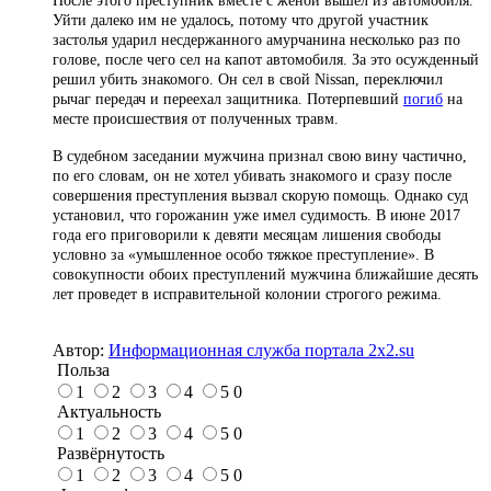
После этого преступник вместе с женой вышел из автомобиля.
Уйти далеко им не удалось, потому что другой участник
застолья ударил несдержанного амурчанина несколько раз по
голове, после чего сел на капот автомобиля. За это осужденный
решил убить знакомого.
Он сел в свой Nissan, переключил
рычаг передач и переехал защитника.
Потерпевший
погиб
на
месте происшествия от полученных травм.
В судебном заседании мужчина признал свою вину частично,
по его словам, он не хотел убивать знакомого и сразу после
совершения преступления вызвал скорую помощь. Однако суд
установил, что горожанин уже имел судимость. В июне 2017
года его приговорили к девяти месяцам лишения свободы
условно за «умышленное особо тяжкое преступление». В
совокупности обоих преступлений мужчина ближайшие десять
лет проведет в исправительной колонии строгого режима.
Автор:
Информационная служба портала 2x2.su
Польза
1
2
3
4
5
0
Актуальность
1
2
3
4
5
0
Развёрнутость
1
2
3
4
5
0