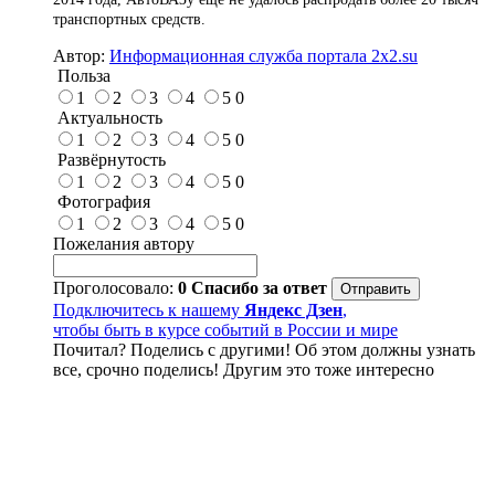
транспортных средств.
Автор:
Информационная служба портала 2x2.su
Польза
1
2
3
4
5
0
Актуальность
1
2
3
4
5
0
Развёрнутость
1
2
3
4
5
0
Фотография
1
2
3
4
5
0
Пожелания автору
Проголосовало:
0
Спасибо за ответ
Подключитесь к нашему
Яндекс Дзен
,
чтобы быть в курсе событий в России и мире
Почитал? Поделись с другими! Об этом должны узнать
все, срочно поделись! Другим это тоже интересно