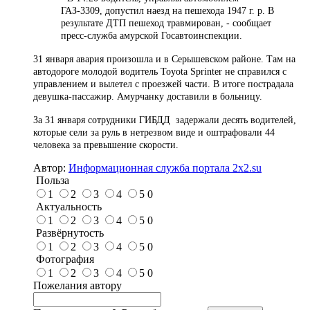
ГАЗ-3309, допустил наезд на пешехода 1947 г. р. В
результате ДТП пешеход травмирован, - сообщает
пресс-служба амурской Госавтоинспекции.
31 января авария произошла и в Серышевском районе. Там на
автодороге молодой водитель Toyota Sprinter не справился с
управлением и вылетел с проезжей части. В итоге пострадала
девушка-пассажир. Амурчанку доставили в больницу.
За 31 января сотрудники ГИБДД задержали десять водителей,
которые сели за руль в нетрезвом виде и оштрафовали 44
человека за превышение скорости.
Автор:
Информационная служба портала 2x2.su
Польза
1
2
3
4
5
0
Актуальность
1
2
3
4
5
0
Развёрнутость
1
2
3
4
5
0
Фотография
1
2
3
4
5
0
Пожелания автору