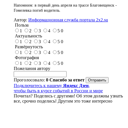
Напомним: в первый день апреля на трассе Благовещенск -
Гомелевка погиб водитель.
Автор:
Информационная служба портала 2x2.su
Польза
1
2
3
4
5
0
Актуальность
1
2
3
4
5
0
Развёрнутость
1
2
3
4
5
0
Фотография
1
2
3
4
5
0
Пожелания автору
Проголосовало:
0
Спасибо за ответ
Подключитесь к нашему
Яндекс Дзен
,
чтобы быть в курсе событий в России и мире
Почитал? Поделись с другими! Об этом должны узнать
все, срочно поделись! Другим это тоже интересно