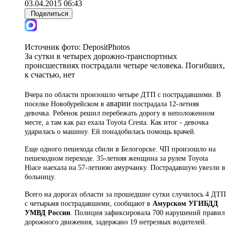
03.04.2015 06:43
Поделиться
Источник фото:
DepositPhotos
За сутки в четырех дорожно-транспортных
происшествиях пострадали четыре человека. Погибших,
к счастью, нет
Вчера по области произошло четыре ДТП с пострадавшими. В
аварии
поселке Новобурейском в
пострадала 12-летняя
девочка. Ребенок решил перебежать дорогу в неположенном
месте, а там как раз ехала Toyota Cresta. Как итог - девочка
ударилась о машину. Ей понадобилась помощь врачей.
Еще одного пешехода сбили в Белогорске. ЧП произошло на
пешеходном переходе. 35-летняя женщина за рулем Toyota
Hiace наехала на 57-летнюю амурчанку. Пострадавшую увезли в
больницу.
Всего на дорогах области за прошедшие сутки случилось 4 ДТП
с четырьмя пострадавшими, сообщают в
Амурском УГИБДД
УМВД России
. Полиция зафиксировала 700 нарушений правил
дорожного движения, задержано 19 нетрезвых водителей.