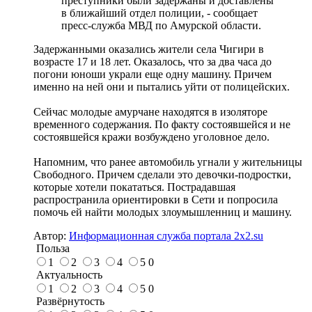
преступники были задержаны и доставлены
в ближайший отдел полиции, - сообщает
пресс-служба МВД по Амурской области.
Задержанными оказались жители села Чигири в
возрасте 17 и 18 лет. Оказалось, что за два часа до
погони юноши украли еще одну машину. Причем
именно на ней они и пытались уйти от полицейских.
Сейчас молодые амурчане находятся в изоляторе
временного содержания. По факту состоявшейся и не
состоявшейся кражи возбуждено уголовное дело.
Напомним, что ранее автомобиль угнали у жительницы
Свободного. Причем сделали это девочки-подростки,
которые хотели покататься. Пострадавшая
распространила ориентировки в Сети и попросила
помочь ей найти молодых злоумышленниц и машину.
Автор:
Информационная служба портала 2x2.su
Польза
1
2
3
4
5
0
Актуальность
1
2
3
4
5
0
Развёрнутость