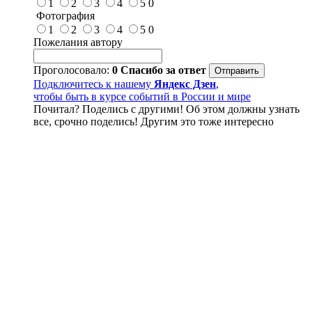
1
2
3
4
5
0
Фотография
1
2
3
4
5
0
Пожелания автору
Проголосовало:
0
Спасибо за ответ
Подключитесь к нашему
Яндекс Дзен
,
чтобы быть в курсе событий в России и мире
Почитал? Поделись с другими! Об этом должны узнать
все, срочно поделись! Другим это тоже интересно