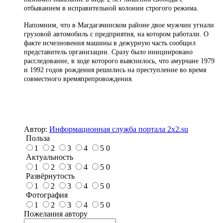
отбыванием в исправительной колонии строгого режима.
Напомним, что в Магдагачинском районе двое мужчин угнали
грузовой автомобиль с предприятия, на котором работали. О
факте исчезновения машины в дежурную часть сообщил
представитель организации. Сразу было инициировано
расследование, в ходе которого выяснилось, что амурчане 1979
и 1992 годов рождения решились на преступление во время
совместного времяпрепровождения.
Автор:
Информационная служба портала 2x2.su
Польза
1
2
3
4
5
0
Актуальность
1
2
3
4
5
0
Развёрнутость
1
2
3
4
5
0
Фотография
1
2
3
4
5
0
Пожелания автору