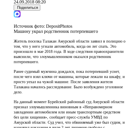
24.09.2018 08:20
Поделиться
Источник фото:
DepositPhotos
Машину украл родственник потерпевшего
Житель поселка Талакан Амурской области заявил в полицию о
том, что у него угнали автомобиль, когда он лег спать. Это
произошло в мае 2018 года. В ходе следствия правоохранители
выяснили, что злоумышленником оказался родственник
потерпевшего.
Ранее судимый мужчина дождался, пока потерпевший уснет,
после чего взял ключи от машины, которые лежали на шкафу, и
просто уехал на чужой машине. После заявления жителя
Талакана началось расследование. Было возбуждено уголовное
дело.
На данный момент Бурейский районный суд Амурской области
признал злоумышленника виновным в «Неправомерном
завладении автомобилем или иным транспортным средством
без цели хищения», сообщает пресс-служба УМВД по
Амурской области. Суд учел, что обвиняемый уже был судим, и
назначил наказание в виде 2 лет лишения свободы с