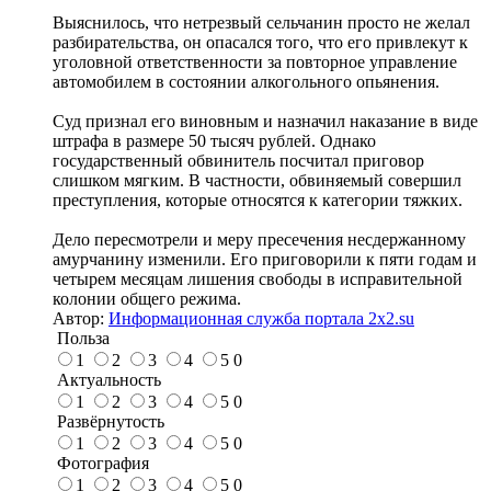
Выяснилось, что нетрезвый сельчанин просто не желал
разбирательства, он опасался того, что его привлекут к
уголовной ответственности за повторное управление
автомобилем в состоянии алкогольного опьянения.
Суд признал его виновным и назначил наказание в виде
штрафа в размере 50 тысяч рублей. Однако
государственный обвинитель посчитал приговор
слишком мягким. В частности, обвиняемый совершил
преступления, которые относятся к категории тяжких.
Дело пересмотрели и меру пресечения несдержанному
амурчанину изменили. Его приговорили к пяти годам и
четырем месяцам лишения свободы в исправительной
колонии общего режима.
Автор:
Информационная служба портала 2x2.su
Польза
1
2
3
4
5
0
Актуальность
1
2
3
4
5
0
Развёрнутость
1
2
3
4
5
0
Фотография
1
2
3
4
5
0