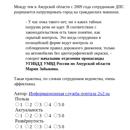
Между тем в Амурской области с 2009 года сотрудникам ДПС
разрешается патрулировать город на гражданских машинах.
- У нас пока такого нет, ни о каких тайных
патрулях речи не идет. В соответствии с
законодательством есть такое понятие, как
скрытый контроль. Это когда сотрудники в
полицейской форме ведут контроль за
соблюдением правил дорожного движения, только
на автомобилях без цветографической окраски, -
говорит
начальник отделения пропаганды
УГИБДД УМВД России по Амурской области
Мария Забыкина.
Такая практика, по словам сотрудников ведомства, очень
эффективна.
Автор:
Информационная служба портала 2x2.su
Польза
1
2
3
4
5
0
Актуальность
1
2
3
4
5
0
Развёрнутость
1
2
3
4
5
0