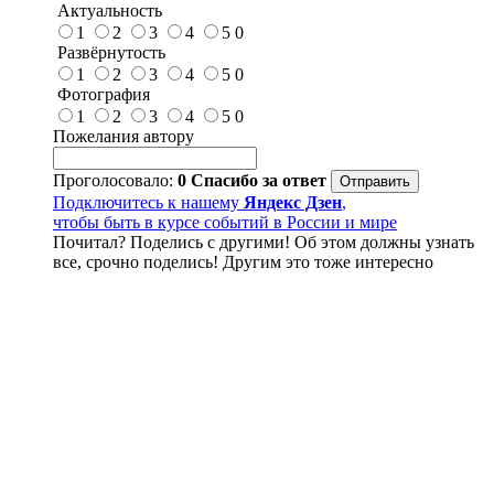
Актуальность
1
2
3
4
5
0
Развёрнутость
1
2
3
4
5
0
Фотография
1
2
3
4
5
0
Пожелания автору
Проголосовало:
0
Спасибо за ответ
Подключитесь к нашему
Яндекс Дзен
,
чтобы быть в курсе событий в России и мире
Почитал? Поделись с другими! Об этом должны узнать
все, срочно поделись! Другим это тоже интересно