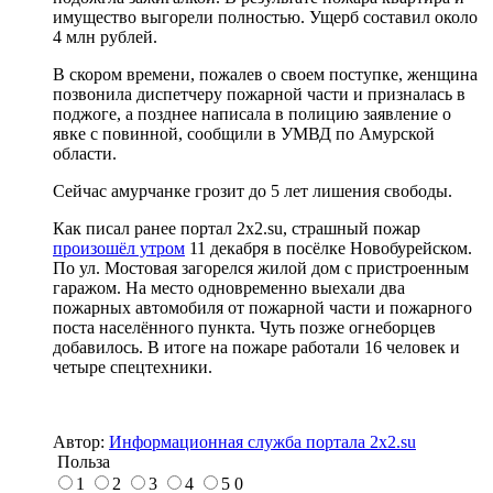
имущество выгорели полностью. Ущерб составил около
4 млн рублей.
В скором времени, пожалев о своем поступке, женщина
позвонила диспетчеру пожарной части и призналась в
поджоге, а позднее написала в полицию заявление о
явке с повинной, сообщили в УМВД по Амурской
области.
Сейчас амурчанке грозит до 5 лет лишения свободы.
Как писал ранее портал 2х2.su, страшный пожар
произошёл утром
11 декабря в посёлке Новобурейском.
По ул. Мостовая загорелся жилой дом с пристроенным
гаражом. На место одновременно выехали два
пожарных автомобиля от пожарной части и пожарного
поста населённого пункта. Чуть позже огнеборцев
добавилось. В итоге на пожаре работали 16 человек и
четыре спецтехники.
Автор:
Информационная служба портала 2x2.su
Польза
1
2
3
4
5
0