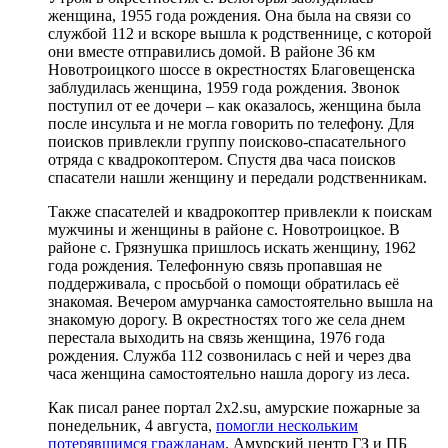
женщина, 1955 года рождения. Она была на связи со
службой 112 и вскоре вышла к родственнице, с которой
они вместе отправились домой. В районе 36 км
Новотроицкого шоссе в окрестностях Благовещенска
заблудилась женщина, 1959 года рождения. Звонок
поступил от ее дочери – как оказалось, женщина была
после инсульта и не могла говорить по телефону. Для
поисков привлекли группу поисково-спасательного
отряда с квадрокоптером. Спустя два часа поисков
спасатели нашли женщину и передали родственникам.
Также спасателей и квадрокоптер привлекли к поискам
мужчины и женщины в районе с. Новотроицкое. В
районе с. Грязнушка пришлось искать женщину, 1962
года рождения. Телефонную связь пропавшая не
поддерживала, с просьбой о помощи обратилась её
знакомая. Вечером амурчанка самостоятельно вышла на
знакомую дорогу. В окрестностях того же села днем
перестала выходить на связь женщина, 1976 года
рождения. Служба 112 созвонилась с ней и через два
часа женщина самостоятельно нашла дорогу из леса.
Как писал ранее портал 2х2.su, амурские пожарные за
понедельник, 4 августа,
помогли нескольким
потерявшимся гражданам
. Амурский центр ГЗ и ПБ