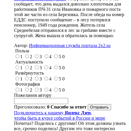
сообщает, что день выдался довольно хлопотным для
работников ПЧ-31 села Ивановка и пожарного поста
этой же части из села Березовка. После обеда на номер
ЕДДС поступило сообщение – в лесу потерялся
пенсионер, 1949 года рождения. Житель села
Среднебелая отправился в лес за грибами вместе с
супругой. Жена вышла и обратилась за помощью.
Автор:
Информационная служба портала 2x2.su
Польза
1
2
3
4
5
0
Актуальность
1
2
3
4
5
0
Развёрнутость
1
2
3
4
5
0
Фотография
1
2
3
4
5
0
Пожелания автору
Проголосовало:
0
Спасибо за ответ
Подключитесь к нашему
Яндекс Дзен
,
чтобы быть в курсе событий в России и мире
Почитал? Поделись с другими! Об этом должны узнать
все, срочно поделись! Другим это тоже интересно