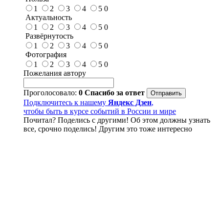
1
2
3
4
5
0
Актуальность
1
2
3
4
5
0
Развёрнутость
1
2
3
4
5
0
Фотография
1
2
3
4
5
0
Пожелания автору
Проголосовало:
0
Спасибо за ответ
Подключитесь к нашему
Яндекс Дзен
,
чтобы быть в курсе событий в России и мире
Почитал? Поделись с другими! Об этом должны узнать
все, срочно поделись! Другим это тоже интересно