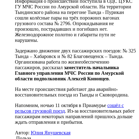
Информация о происшествии поступила в ОДС ЦУКС
ГУ МЧС России по Амурской области. На территории
Тындинского района на перегоне Тында - Пурикан
сошли колёсные пары на трёх порожних вагонах
грузового состава № 2796. Опрокидывания не
произошло, пострадавших и погибших нет.
Железнодорожное полотно и габариты пути не
нарушены.
Задержано движение двух пассажирских поездов: № 325
Тында – Хабаровск и № 82 Благовещенск – Тында.
Организована работа по жизнеобеспечению
пассажиров, рассказал
заместитель начальника
Главного управления МЧС России по Амурской
области подполковник Алексей Кононцев
.
На месте происшествия работают два аварийно-
восстановительных поезда из Тынды и Сковородина.
Напомним, ночью 11 октября в Приамурье
сошёл с
рельсов грузовой поезд
. Из-за восстановительных работ
пассажирам некоторых направлений пришлось дольше
ждать отправления и прибытия.
Автор:
Юлия Янушевская
Польза