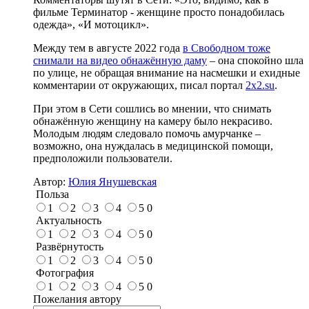
фильме Терминатор - женщине просто понадобилась
одежда», «И мотоцикл».
Между тем в августе 2022 года
в Свободном тоже
снимали на видео обнажённую даму
– она спокойно шла
по улице, не обращая внимание на насмешки и ехидные
комментарии от окружающих, писал портал
2x2.su
.
При этом в Сети сошлись во мнении, что снимать
обнажённую женщину на камеру было некрасиво.
Молодым людям следовало помочь амурчанке –
возможно, она нуждалась в медицинской помощи,
предположили пользователи.
Автор:
Юлия Янушевская
Польза
1
2
3
4
5
0
Актуальность
1
2
3
4
5
0
Развёрнутость
1
2
3
4
5
0
Фотография
1
2
3
4
5
0
Пожелания автору