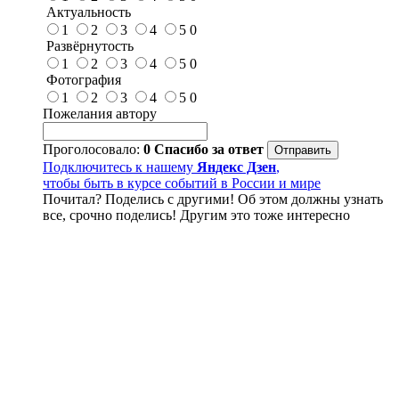
Актуальность
1
2
3
4
5
0
Развёрнутость
1
2
3
4
5
0
Фотография
1
2
3
4
5
0
Пожелания автору
Проголосовало:
0
Спасибо за ответ
Подключитесь к нашему
Яндекс Дзен
,
чтобы быть в курсе событий в России и мире
Почитал? Поделись с другими! Об этом должны узнать
все, срочно поделись! Другим это тоже интересно