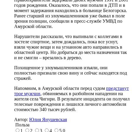
годов рождения. Оказалось, что они попали в ДТП и в
момент задержания находились в больнице Белогорска.
Ранее старший из злоумышленников уже бывал в поле
зрения полиции, сообщили в пресс-службе УМВД по
Амурской области.
Нарушители рассказали, что выпивали с коллегами в
хостеле спиртное, затем дождались, пока все уснут,
взяли чужие вещи и на угнанном авто направились в
областной центр. Но добраться до места назначения так
и не смогли – врезались в дерево.
Похищенное у злоумышленников изъяли, они
полностью признали свою вину и сейчас находятся под
стражей.
Напомним, в Амурской области перед судом
предстанут
трое мужчин
, обвиняемых в разбойном нападении на
жителя села Чигири. В результате инцидента он получил
телесные повреждения и лишился личного автомобиля
стоимостью 340 тысяч рублей.
Автор:
Юлия Янушевская
Польза
1
2
3
4
5
0