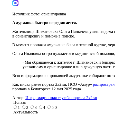
Источник фото:
ориентировка
Амурчанка быстро передвигается.
Жительница Шимановска Ольга Панычева ушла из дома по
в ориентировку и помочь в поиске.
В момент пропажи амурчанка была в зеленой куртке, черн
Ольга Ивановка остро нуждается в медицинской помощи, 
«Мы обращаемся к жителям г. Шимановск и близрас
указанному в ориентировке или в дежурную часть 
Всю информацию о пропавшей амурчанке собирают по тел.
Как писал ранее портал 2х2.su, ПСО «Амур»
распростран
пропала в Белогорске 12 мая 2025 года.
Автор:
Информационная служба портала 2x2.su
Польза
1
2
3
4
5
0
Актуальность