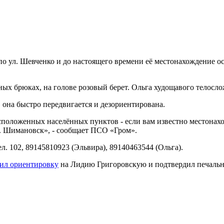
 ул. Шевченко и до настоящего времени её местонахождение ос
ых брюках, на голове розовый берет. Ольга худощавого телослож
она быстро передвигается и дезориентирована.
положенных населённых пунктов - если вам известно местонахо
г. Шимановск», - сообщает ПСО «Гром».
 102, 89145810923 (Эльвира), 89140463544 (Ольга).
ил ориентировку
на Лидию Григоровскую и подтвердил печально