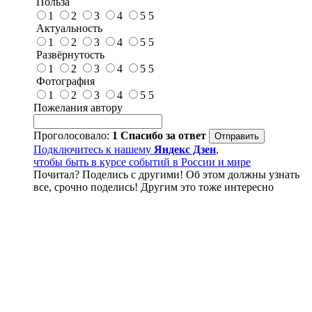
Польза
1
2
3
4
5
5
Актуальность
1
2
3
4
5
5
Развёрнутость
1
2
3
4
5
5
Фотография
1
2
3
4
5
5
Пожелания автору
Проголосовало:
1
Спасибо за ответ
Подключитесь к нашему
Яндекс Дзен
,
чтобы быть в курсе событий в России и мире
Почитал? Поделись с другими! Об этом должны узнать
все, срочно поделись! Другим это тоже интересно