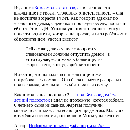
Издание
«Комсомольская правда»
выяснило, что
школьнице не грозит уголовная ответственность – она
не достигла возраста 14 лет. Как говорит адвокат по
уголовным делам, с девочкой проведут беседу, поставят
её на учёт в ПДН. Уголовную ответственность могут
понести родители, которые не проследили за ребёнком и
её воспитанием, уверен эксперт.
Сейчас же девочку после допроса у
следователей должны отпустить домой - в
этом случае, если мама в больнице, то,
скорее всего, к отцу, - добавил юрист.
Известно, что нападавшей школьнице тоже
потребовалась помощь. Она была на месте расправы и
подтвердила, что пыталась убить мать и сестру.
Как писал ранее портал 2х2.su,
под Белгородом 16-
летний подросток
напал на прохожую, которая забрала
6-летнего сына из садика. Жертвы получили
многочисленные удары колющим предметом. Мальчика
в тяжёлом состоянии доставили в Москву на лечение.
Автор:
Информационная служба портала 2x2.su