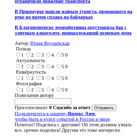
ограничили движение транспорта
В Приамурье нашли живым туриста, пропавшего на
реке во время сплава на байдарках
В Благовещенске домработница опустошила бар с
элитным алкоголем, принадлежащий хозяевам дома
Автор:
Юлия Янушевская
Польза
1
2
3
4
5
0
Актуальность
1
2
3
4
5
0
Развёрнутость
1
2
3
4
5
0
Фотография
1
2
3
4
5
0
Пожелания автору
Проголосовало:
0
Спасибо за ответ
Подключитесь к нашему
Яндекс Дзен
,
чтобы быть в курсе событий в России и мире
Почитал? Поделись с другими! Об этом должны узнать
все, срочно поделись! Другим это тоже интересно