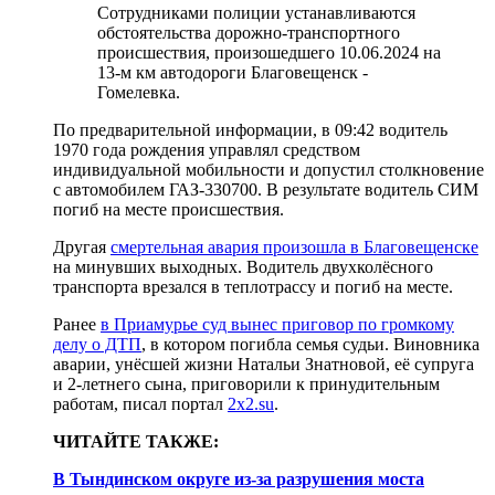
Сотрудниками полиции устанавливаются
обстоятельства дорожно-транспортного
происшествия, произошедшего 10.06.2024 на
13-м км автодороги Благовещенск -
Гомелевка.
По предварительной информации, в 09:42 водитель
1970 года рождения управлял средством
индивидуальной мобильности и допустил столкновение
с автомобилем ГАЗ-330700. В результате водитель СИМ
погиб на месте происшествия.
Другая
смертельная авария произошла в Благовещенске
на минувших выходных. Водитель двухколёсного
транспорта врезался в теплотрассу и погиб на месте.
Ранее
в Приамурье суд вынес приговор по громкому
делу о ДТП
, в котором погибла семья судьи. Виновника
аварии, унёсшей жизни Натальи Знатновой, её супруга
и 2-летнего сына, приговорили к принудительным
работам, писал портал
2x2.su
.
ЧИТАЙТЕ ТАКЖЕ:
В Тындинском округе из-за разрушения моста