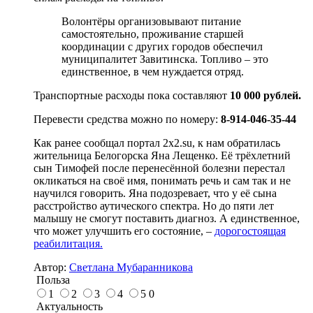
Волонтёры организовывают питание
самостоятельно, проживание старшей
координации с других городов обеспечил
муниципалитет Завитинска. Топливо – это
единственное, в чем нуждается отряд.
Транспортные расходы пока составляют
10 000 рублей.
Перевести средства можно по номеру:
8-914-046-35-44
Как ранее сообщал портал 2x2.su, к нам обратилась
жительница Белогорска Яна Лещенко. Её трёхлетний
сын Тимофей после перенесённой болезни перестал
окликаться на своё имя, понимать речь и сам так и не
научился говорить. Яна подозревает, что у её сына
расстройство аутического спектра. Но до пяти лет
малышу не смогут поставить диагноз. А единственное,
что может улучшить его состояние, –
дорогостоящая
реабилитация.
Автор:
Светлана Мубаранникова
Польза
1
2
3
4
5
0
Актуальность