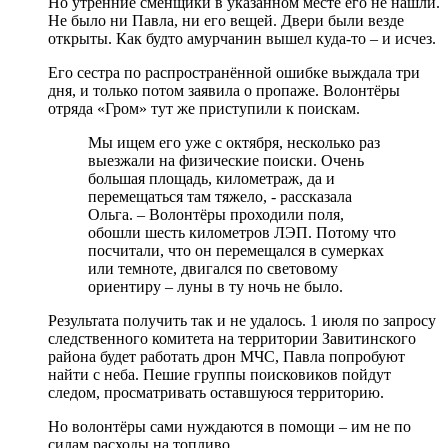
Но утренние сменщики в указанном месте его не нашли.
Не было ни Павла, ни его вещей. Двери были везде
открыты. Как будто амурчанин вышел куда-то – и исчез.
Его сестра по распространённой ошибке выждала три
дня, и только потом заявила о пропаже. Волонтёры
отряда «Гром» тут же приступили к поискам.
Мы ищем его уже с октября, несколько раз
выезжали на физические поиски. Очень
большая площадь, километраж, да и
перемещаться там тяжело, - рассказала
Ольга. – Волонтёры проходили поля,
обошли шесть километров ЛЭП. Потому что
посчитали, что он перемещался в сумерках
или темноте, двигался по световому
ориентиру – луны в ту ночь не было.
Результата получить так и не удалось. 1 июля по запросу
следственного комитета на территории Завитинского
района будет работать дрон МЧС, Павла попробуют
найти с неба. Пешие группы поисковиков пойдут
следом, просматривать оставшуюся территорию.
Но волонтёры сами нуждаются в помощи – им не по
силам расходы на топливо.