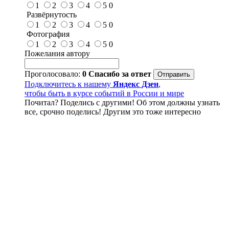
1
2
3
4
5
0
Развёрнутость
1
2
3
4
5
0
Фотография
1
2
3
4
5
0
Пожелания автору
Проголосовало:
0
Спасибо за ответ
Подключитесь к нашему
Яндекс Дзен
,
чтобы быть в курсе событий в России и мире
Почитал? Поделись с другими! Об этом должны узнать
все, срочно поделись! Другим это тоже интересно