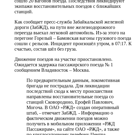
сошло 20 вагонов поезда. Последствия ликвидируют
экипажи восстановительных поездов с ближайших
станций.
Как сообщает пресс-служба Забайкальской железной
дороги (ЗабЖД), на пути вне железнодорожного
переезда выехал легковой автомобиль. Из-за этого на
перегоне Горелый – Бамовская вагоны грузового поезда
сошли с рельсов. Инцидент произошёл утром, в 07:17. К
счастью, состав шёл без груза.
Движение поездов на участке приостановлено.
Ожидается задержка пассажирского поезда № 1
сообщением Владивосток – Москва.
По предварительным данным, локомотивная
бригада не пострадала. Для ликвидации
последствий схода к месту происшествия
направлены восстановительные поезда со
станций Сковородино, Ерофей Павлович,
Могоча. В ОАО «РЖД» создан оперативный
штаб, - отмечает ЗабЖД. - Информацию о
фактическом движении поездов можно
получить в мобильном приложении «РЖД
Пассажирам», на сайте ОАО «РЖД», а также
по круглосуточному телефону Центра