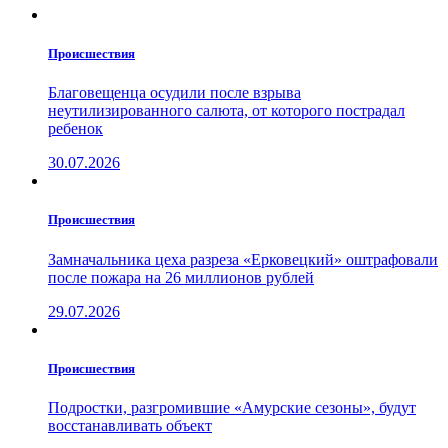
Проиcшествия
Благовещенца осудили после взрыва
неутилизированного салюта, от которого пострадал
ребенок
30.07.2026
Проиcшествия
Замначальника цеха разреза «Ерковецкий» оштрафовали
после пожара на 26 миллионов рублей
29.07.2026
Проиcшествия
Подростки, разгромившие «Амурские сезоны», будут
восстанавливать объект