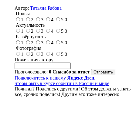
Автор:
Татьяна Рябова
Польза
1
2
3
4
5
0
Актуальность
1
2
3
4
5
0
Развёрнутость
1
2
3
4
5
0
Фотография
1
2
3
4
5
0
Пожелания автору
Проголосовало:
0
Спасибо за ответ
Подключитесь к нашему
Яндекс Дзен
,
чтобы быть в курсе событий в России и мире
Почитал? Поделись с другими! Об этом должны узнать
все, срочно поделись! Другим это тоже интересно