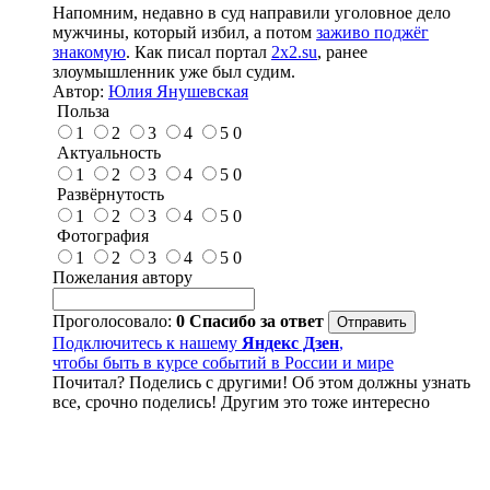
Напомним, недавно в суд направили уголовное дело
мужчины, который избил, а потом
заживо поджёг
знакомую
. Как писал портал
2x2.su
, ранее
злоумышленник уже был судим.
Автор:
Юлия Янушевская
Польза
1
2
3
4
5
0
Актуальность
1
2
3
4
5
0
Развёрнутость
1
2
3
4
5
0
Фотография
1
2
3
4
5
0
Пожелания автору
Проголосовало:
0
Спасибо за ответ
Подключитесь к нашему
Яндекс Дзен
,
чтобы быть в курсе событий в России и мире
Почитал? Поделись с другими! Об этом должны узнать
все, срочно поделись! Другим это тоже интересно