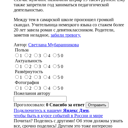
также запретили год заниматься педагогической
деятельностью.
Между тем в самарской школе произошел громкий
скандал. Учительница немецкого языка со стажем более
20 лет завела роман с девятиклассником. Родители,
заметив неладное,
забили тревогу.
Автор:
Светлана Мубаранникова
Польза
1
2
3
4
5
0
Актуальность
1
2
3
4
5
0
Развёрнутость
1
2
3
4
5
0
Фотография
1
2
3
4
5
0
Пожелания автору
Проголосовало:
0
Спасибо за ответ
Подключитесь к нашему
Яндекс Дзен
,
чтобы быть в курсе событий в России и мире
Почитал? Поделись с другими! Об этом должны узнать
все, срочно поделись! Другим это тоже интересно