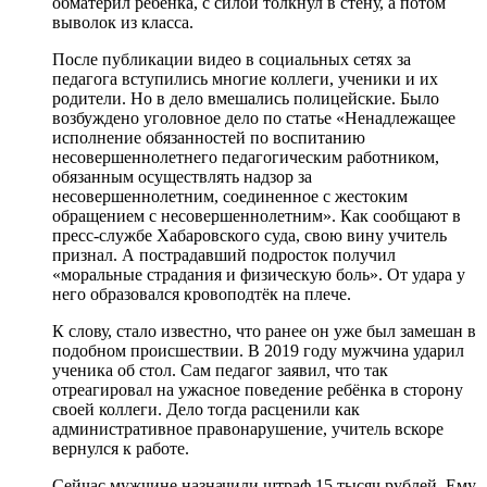
обматерил ребёнка, с силой толкнул в стену, а потом
выволок из класса.
После публикации видео в социальных сетях за
педагога вступились многие коллеги, ученики и их
родители. Но в дело вмешались полицейские. Было
возбуждено уголовное дело по статье «Ненадлежащее
исполнение обязанностей по воспитанию
несовершеннолетнего педагогическим работником,
обязанным осуществлять надзор за
несовершеннолетним, соединенное с жестоким
обращением с несовершеннолетним». Как сообщают в
пресс-службе Хабаровского суда, свою вину учитель
признал. А пострадавший подросток получил
«моральные страдания и физическую боль». От удара у
него образовался кровоподтёк на плече.
К слову, стало известно, что ранее он уже был замешан в
подобном происшествии. В 2019 году мужчина ударил
ученика об стол. Сам педагог заявил, что так
отреагировал на ужасное поведение ребёнка в сторону
своей коллеги. Дело тогда расценили как
административное правонарушение, учитель вскоре
вернулся к работе.
Сейчас мужчине назначили штраф 15 тысяч рублей. Ему