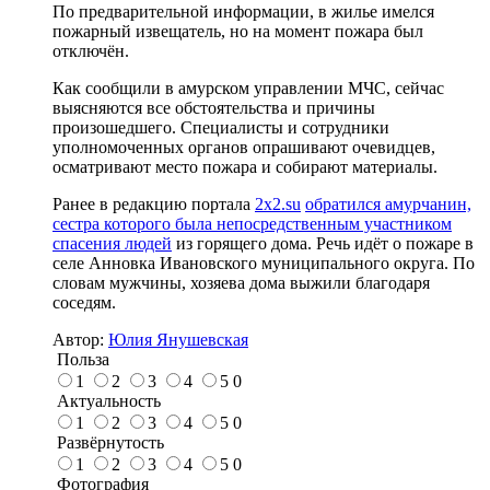
По предварительной информации, в жилье имелся
пожарный извещатель, но на момент пожара был
отключён.
Как сообщили в амурском управлении МЧС, сейчас
выясняются все обстоятельства и причины
произошедшего. Специалисты и сотрудники
уполномоченных органов опрашивают очевидцев,
осматривают место пожара и собирают материалы.
Ранее в редакцию портала
2x2.su
обратился амурчанин,
сестра которого была непосредственным участником
спасения людей
из горящего дома. Речь идёт о пожаре в
селе Анновка Ивановского муниципального округа. По
словам мужчины, хозяева дома выжили благодаря
соседям.
Автор:
Юлия Янушевская
Польза
1
2
3
4
5
0
Актуальность
1
2
3
4
5
0
Развёрнутость
1
2
3
4
5
0
Фотография