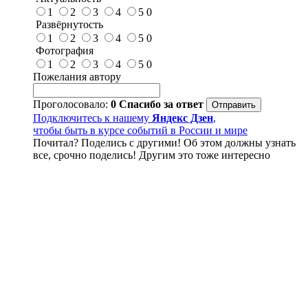
1
2
3
4
5
0
Развёрнутость
1
2
3
4
5
0
Фотография
1
2
3
4
5
0
Пожелания автору
Проголосовало:
0
Спасибо за ответ
Подключитесь к нашему
Яндекс Дзен
,
чтобы быть в курсе событий в России и мире
Почитал? Поделись с другими! Об этом должны узнать
все, срочно поделись! Другим это тоже интересно