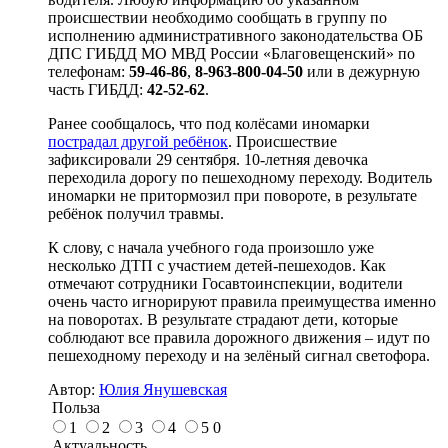
происшествии необходимо сообщать в группу по
исполнению административного законодательства ОБ
ДПС ГИБДД МО МВД России «Благовещенский» по
телефонам:
59-46-86
,
8-963-800-04-50
или в дежурную
часть ГИБДД:
42-52-62
.
Ранее сообщалось, что под колёсами иномарки
пострадал другой ребёнок
. Происшествие
зафиксировали 29 сентября. 10-летняя девочка
переходила дорогу по пешеходному переходу. Водитель
иномарки не притормозил при повороте, в результате
ребёнок получил травмы.
К слову, с начала учебного года произошло уже
несколько ДТП с участием детей-пешеходов. Как
отмечают сотрудники Госавтоинспекции, водители
очень часто игнорируют правила преимущества именно
на поворотах. В результате страдают дети, которые
соблюдают все правила дорожного движения – идут по
пешеходному переходу и на зелёный сигнал светофора.
Автор:
Юлия Янушевская
Польза
1
2
3
4
5
0
Актуальность