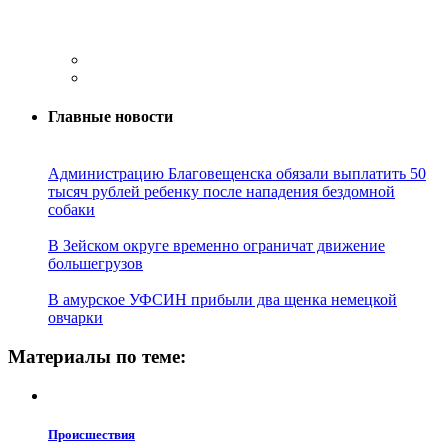
Главные новости
Администрацию Благовещенска обязали выплатить 50
тысяч рублей ребенку после нападения бездомной
собаки
В Зейском округе временно ограничат движение
большегрузов
В амурское УФСИН прибыли два щенка немецкой
овчарки
Материалы по теме:
Проиcшествия