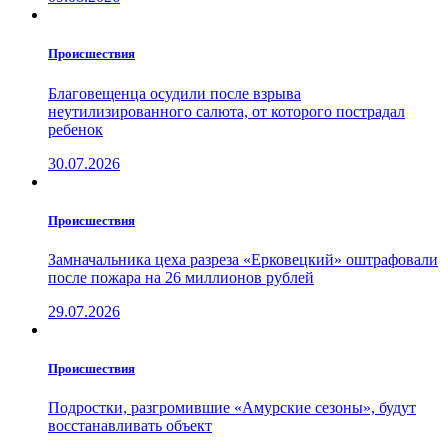
Проиcшествия
Благовещенца осудили после взрыва
неутилизированного салюта, от которого пострадал
ребенок
30.07.2026
Проиcшествия
Замначальника цеха разреза «Ерковецкий» оштрафовали
после пожара на 26 миллионов рублей
29.07.2026
Проиcшествия
Подростки, разгромившие «Амурские сезоны», будут
восстанавливать объект