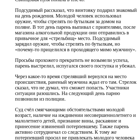
Подсудимый рассказал, что винтовку подарил знакомый
на день рождения. Молодой человек использовал
оружие, чтобы стрелять по бутылкам за домом на
поляне. В тот день парень выпивал с приятелями, после
магазина алкогольной продукции они отправились в
привычное для «стрельбищ» место. Подсудимый
зарядил оружие, чтобы стрелять по бутылкам, но
«почему-то прицелился в проходящего мимо мужчину».
Просьбы прохожего прекратить не возымели успеха,
парень выстрелил, испугался своего поступка и убежал.
Через какое-то время стрелявший вернулся на место
происшествия, раненый мужчина ждал его там. Стрелок
сказал, что не думал, что сможет попасть. Участники
ситуации разошлись. На следующий день парню
позвонили из полиции.
Суд счёл смягчающими обстоятельствами молодой
возраст, наличие на иждивении несовершеннолетнего и
малолетнего детей, признание вины, раскаяние и
принесение извинений потерпевшему. Также парень
активно сотрудничал со следствием. К тому же
потерпевший просил не привлекать молодого человека