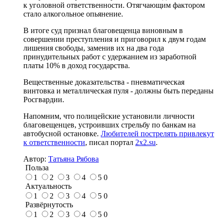
к уголовной ответственности. Отягчающим фактором
стало алкогольное опьянение.
В итоге суд признал благовещенца виновным в
совершении преступления и приговорил к двум годам
лишения свободы, заменив их на два года
принудительных работ с удержанием из заработной
платы 10% в доход государства.
Вещественные доказательства - пневматическая
винтовка и металлическая пуля - должны быть переданы
Росгвардии.
Напомним, что полицейские установили личности
благовещенцев, устроивших стрельбу по банкам на
автобусной остановке.
Любителей пострелять привлекут
к ответственности
, писал портал
2x2.su
.
Автор:
Татьяна Рябова
Польза
1
2
3
4
5
0
Актуальность
1
2
3
4
5
0
Развёрнутость
1
2
3
4
5
0