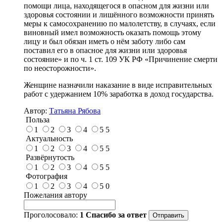
помощи лица, находящегося в опасном для жизни или
здоровья состоянии и лишённого возможности принять
меры к самосохранению по малолетству, в случаях, если
виновный имел возможность оказать помощь этому
лицу и был обязан иметь о нём заботу либо сам
поставил его в опасное для жизни или здоровья
состояние» и по ч. 1 ст. 109 УК РФ «Причинение смерти
по неосторожности».
Женщине назначили наказание в виде исправительных
работ с удержанием 10% заработка в доход государства.
Автор:
Татьяна Рябова
Польза
1
2
3
4
5
5
Актуальность
1
2
3
4
5
5
Развёрнутость
1
2
3
4
5
5
Фотография
1
2
3
4
5
0
Пожелания автору
Проголосовало:
1
Спасибо за ответ