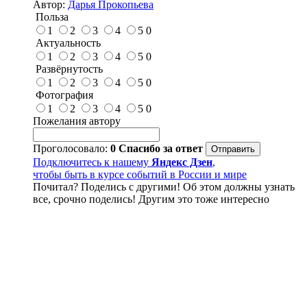
Автор:
Дарья Прокопьева
Польза
1
2
3
4
5
0
Актуальность
1
2
3
4
5
0
Развёрнутость
1
2
3
4
5
0
Фотография
1
2
3
4
5
0
Пожелания автору
Проголосовало:
0
Спасибо за ответ
Подключитесь к нашему
Яндекс Дзен
,
чтобы быть в курсе событий в России и мире
Почитал? Поделись с другими! Об этом должны узнать
все, срочно поделись! Другим это тоже интересно