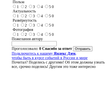
Польза
1
2
3
4
5
0
Актуальность
1
2
3
4
5
0
Развёрнутость
1
2
3
4
5
0
Фотография
1
2
3
4
5
0
Пожелания автору
Проголосовало:
0
Спасибо за ответ
Подключитесь к нашему
Яндекс Дзен
,
чтобы быть в курсе событий в России и мире
Почитал? Поделись с другими! Об этом должны узнать
все, срочно поделись! Другим это тоже интересно