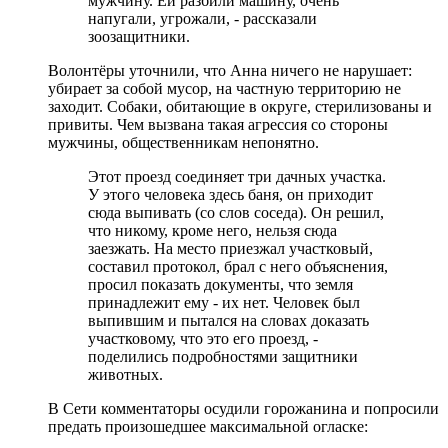
мужчину. Ей разбили машину, очень
напугали, угрожали, - рассказали
зоозащитники.
Волонтёры уточнили, что Анна ничего не нарушает:
убирает за собой мусор, на частную территорию не
заходит. Собаки, обитающие в округе, стерилизованы и
привиты. Чем вызвана такая агрессия со стороны
мужчины, общественникам непонятно.
Этот проезд соединяет три дачных участка.
У этого человека здесь баня, он приходит
сюда выпивать (со слов соседа). Он решил,
что никому, кроме него, нельзя сюда
заезжать. На место приезжал участковый,
составил протокол, брал с него объяснения,
просил показать документы, что земля
принадлежит ему - их нет. Человек был
выпившим и пытался на словах доказать
участковому, что это его проезд, -
поделились подробностями защитники
животных.
В Сети комментаторы осудили горожанина и попросили
предать произошедшее максимальной огласке: