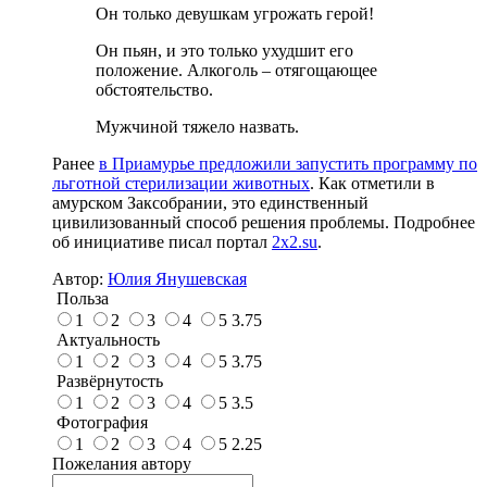
Он только девушкам угрожать герой!
Он пьян, и это только ухудшит его
положение. Алкоголь – отягощающее
обстоятельство.
Мужчиной тяжело назвать.
Ранее
в Приамурье предложили запустить программу по
льготной стерилизации животных
. Как отметили в
амурском Заксобрании, это единственный
цивилизованный способ решения проблемы. Подробнее
об инициативе писал портал
2x2.su
.
Автор:
Юлия Янушевская
Польза
1
2
3
4
5
3.75
Актуальность
1
2
3
4
5
3.75
Развёрнутость
1
2
3
4
5
3.5
Фотография
1
2
3
4
5
2.25
Пожелания автору