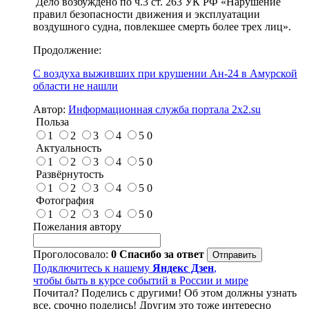
Дело возбуждено по ч.3 ст. 263 УК РФ «Нарушение
правил безопасности движения и эксплуатации
воздушного судна, повлекшее смерть более трех лиц».
Продолжение:
С воздуха выживших при крушении Ан-24 в Амурской
области не нашли
Автор:
Информационная служба портала 2x2.su
Польза
1
2
3
4
5
0
Актуальность
1
2
3
4
5
0
Развёрнутость
1
2
3
4
5
0
Фотография
1
2
3
4
5
0
Пожелания автору
Проголосовало:
0
Спасибо за ответ
Подключитесь к нашему
Яндекс Дзен
,
чтобы быть в курсе событий в России и мире
Почитал? Поделись с другими! Об этом должны узнать
все, срочно поделись! Другим это тоже интересно