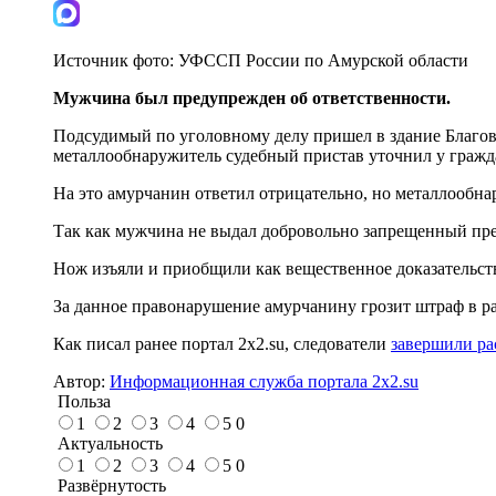
Источник фото:
УФССП России по Амурской области
Мужчина был предупрежден об ответственности.
Подсудимый по уголовному делу пришел в здание Благове
металлообнаружитель судебный пристав уточнил у гражд
На это амурчанин ответил отрицательно, но металлообна
Так как мужчина не выдал добровольно запрещенный пред
Нож изъяли и приобщили как вещественное доказательст
За данное правонарушение амурчанину грозит штраф в раз
Как писал ранее портал 2х2.su, следователи
завершили ра
Автор:
Информационная служба портала 2x2.su
Польза
1
2
3
4
5
0
Актуальность
1
2
3
4
5
0
Развёрнутость