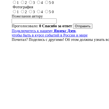
1
2
3
4
5
0
Фотография
1
2
3
4
5
0
Пожелания автору
Проголосовало:
0
Спасибо за ответ
Подключитесь к нашему
Яндекс Дзен
,
чтобы быть в курсе событий в России и мире
Почитал? Поделись с другими! Об этом должны узнать вс