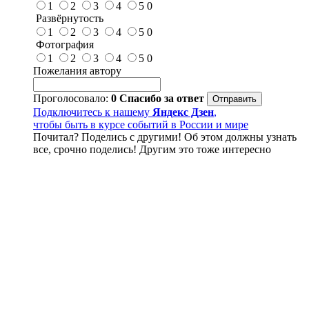
1
2
3
4
5
0
Развёрнутость
1
2
3
4
5
0
Фотография
1
2
3
4
5
0
Пожелания автору
Проголосовало:
0
Спасибо за ответ
Подключитесь к нашему
Яндекс Дзен
,
чтобы быть в курсе событий в России и мире
Почитал? Поделись с другими! Об этом должны узнать
все, срочно поделись! Другим это тоже интересно