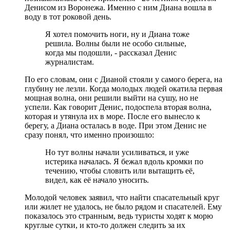
Денисом из Воронежа. Именно с ним Диана вошла в
воду в тот роковой день.
Я хотел помочить ноги, ну и Диана тоже
решила. Волны были не особо сильные,
когда мы подошли, - рассказал Денис
журналистам.
По его словам, они с Дианой стояли у самого берега, на
глубину не лезли. Когда молодых людей окатила первая
мощная волна, они решили выйти на сушу, но не
успели. Как говорит Денис, подоспела вторая волна,
которая и утянула их в море. После его вынесло к
берегу, а Диана осталась в воде. При этом Денис не
сразу понял, что именно произошло:
Но тут волны начали усиливаться, и уже
истерика началась. Я бежал вдоль кромки по
течению, чтобы словить или вытащить её,
видел, как её начало уносить.
Молодой человек заявил, что найти спасательный круг
или жилет не удалось, не было рядом и спасателей. Ему
показалось это странным, ведь туристы ходят к морю
круглые сутки, и кто-то должен следить за их