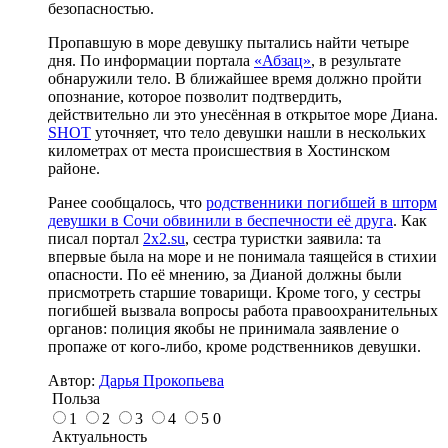
безопасностью.
Пропавшую в море девушку пытались найти четыре
дня. По информации портала
«Абзац»
, в результате
обнаружили тело. В ближайшее время должно пройти
опознание, которое позволит подтвердить,
действительно ли это унесённая в открытое море Диана.
SHOT
уточняет, что тело девушки нашли в нескольких
километрах от места происшествия в Хостинском
районе.
Ранее сообщалось, что
родственники погибшей в шторм
девушки в Сочи обвинили в беспечности её друга
. Как
писал портал
2x2.su
, сестра туристки заявила: та
впервые была на море и не понимала таящейся в стихии
опасности. По её мнению, за Дианой должны были
присмотреть старшие товарищи. Кроме того, у сестры
погибшей вызвала вопросы работа правоохранительных
органов: полиция якобы не принимала заявление о
пропаже от кого-либо, кроме родственников девушки.
Автор:
Дарья Прокопьева
Польза
1
2
3
4
5
0
Актуальность