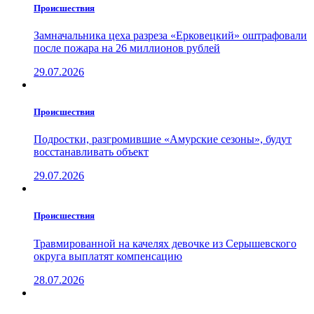
Проиcшествия
Замначальника цеха разреза «Ерковецкий» оштрафовали
после пожара на 26 миллионов рублей
29.07.2026
Проиcшествия
Подростки, разгромившие «Амурские сезоны», будут
восстанавливать объект
29.07.2026
Проиcшествия
Травмированной на качелях девочке из Серышевского
округа выплатят компенсацию
28.07.2026