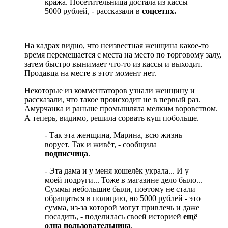
кража. Посетительница достала из кассы
5000 рублей, - рассказали в
соцсетях.
На кадрах видно, что неизвестная женщина какое-то
время перемещается с места на место по торговому залу,
затем быстро вынимает что-то из кассы и выходит.
Продавца на месте в этот момент нет.
Некоторые из комментаторов узнали женщину и
рассказали, что такое происходит не в первый раз.
Амурчанка и раньше промышляла мелким воровством.
А теперь, видимо, решила сорвать куш побольше.
- Так эта женщина, Марина, всю жизнь
ворует. Так и живёт, - сообщила
подписчица
.
- Эта дама и у меня кошелёк украла... И у
моей подруги... Тоже в магазине дело было...
Суммы небольшие были, поэтому не стали
обращаться в полицию, но 5000 рублей - это
сумма, из-за которой могут привлечь и даже
посадить, - поделилась своей историей
ещё
одна пользовательница
.