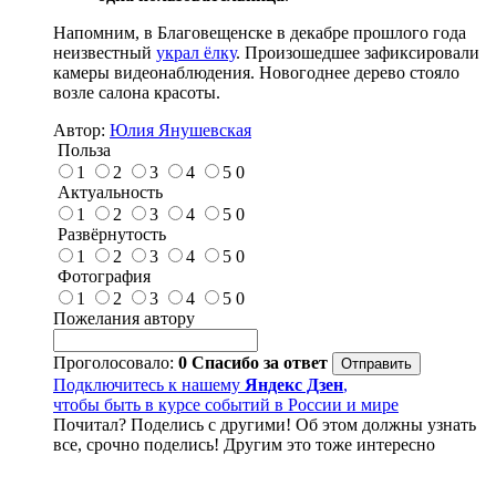
Напомним, в Благовещенске в декабре прошлого года
неизвестный
украл ёлку
. Произошедшее зафиксировали
камеры видеонаблюдения. Новогоднее дерево стояло
возле салона красоты.
Автор:
Юлия Янушевская
Польза
1
2
3
4
5
0
Актуальность
1
2
3
4
5
0
Развёрнутость
1
2
3
4
5
0
Фотография
1
2
3
4
5
0
Пожелания автору
Проголосовало:
0
Спасибо за ответ
Подключитесь к нашему
Яндекс Дзен
,
чтобы быть в курсе событий в России и мире
Почитал? Поделись с другими! Об этом должны узнать
все, срочно поделись! Другим это тоже интересно