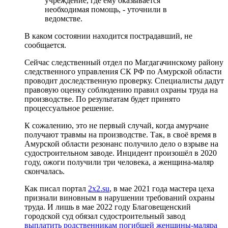
учреждение, где ему оказывается
необходимая помощь, - уточнили в
ведомстве.
В каком состоянии находится пострадавший, не
сообщается.
Сейчас следственный отдел по Магдагачинскому району
следственного управления СК РФ по Амурской области
проводит доследственную проверку. Специалисты дадут
правовую оценку соблюдению правил охраны труда на
производстве. По результатам будет принято
процессуальное решение.
К сожалению, это не первый случай, когда амурчане
получают травмы на производстве. Так, в своё время в
Амурской области резонанс получило дело о взрыве на
судостроительном заводе. Инцидент произошёл в 2020
году, ожоги получили три человека, а женщина-маляр
скончалась.
Как писал портал
2x2.su
, в мае 2021 года мастера цеха
признали виновным в нарушении требований охраны
труда. И лишь в мае 2022 году Благовещенский
городской суд обязал судостроительный завод
выплатить родственникам погибшей женщины-маляра