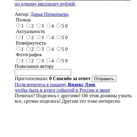
по одному миллиону рублей
.
Автор:
Дарья Прокопьева
Польза
1
2
3
4
5
0
Актуальность
1
2
3
4
5
0
Развёрнутость
1
2
3
4
5
0
Фотография
1
2
3
4
5
0
Пожелания автору
Проголосовало:
0
Спасибо за ответ
Подключитесь к нашему
Яндекс Дзен
,
чтобы быть в курсе событий в России и мире
Почитал? Поделись с другими! Об этом должны узнать
все, срочно поделись! Другим это тоже интересно