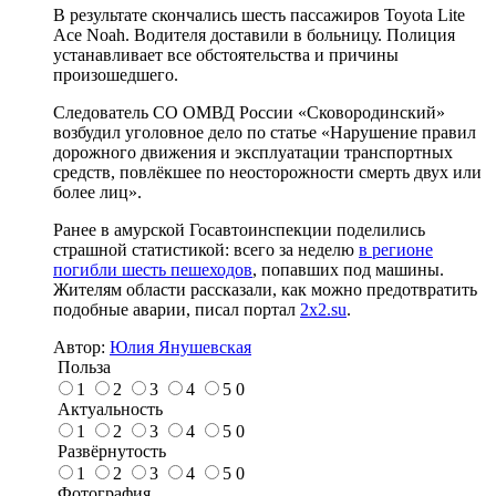
В результате скончались шесть пассажиров Toyota Lite
Ace Noah. Водителя доставили в больницу. Полиция
устанавливает все обстоятельства и причины
произошедшего.
Следователь СО ОМВД России «Сковородинский»
возбудил уголовное дело по статье «Нарушение правил
дорожного движения и эксплуатации транспортных
средств, повлёкшее по неосторожности смерть двух или
более лиц».
Ранее в амурской Госавтоинспекции поделились
страшной статистикой: всего за неделю
в регионе
погибли шесть пешеходов
, попавших под машины.
Жителям области рассказали, как можно предотвратить
подобные аварии, писал портал
2x2.su
.
Автор:
Юлия Янушевская
Польза
1
2
3
4
5
0
Актуальность
1
2
3
4
5
0
Развёрнутость
1
2
3
4
5
0
Фотография