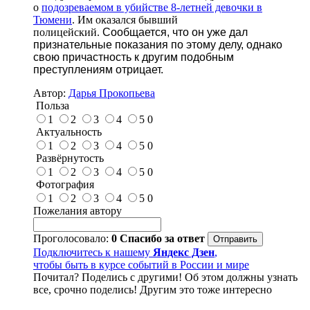
о
подозреваемом в убийстве 8-летней девочки в
Тюмени
. Им оказался бывший
полицейский.
Сообщается, что он уже дал
признательные показания по этому делу, однако
свою причастность к другим подобным
преступлениям отрицает.
Автор:
Дарья Прокопьева
Польза
1
2
3
4
5
0
Актуальность
1
2
3
4
5
0
Развёрнутость
1
2
3
4
5
0
Фотография
1
2
3
4
5
0
Пожелания автору
Проголосовало:
0
Спасибо за ответ
Подключитесь к нашему
Яндекс Дзен
,
чтобы быть в курсе событий в России и мире
Почитал? Поделись с другими! Об этом должны узнать
все, срочно поделись! Другим это тоже интересно