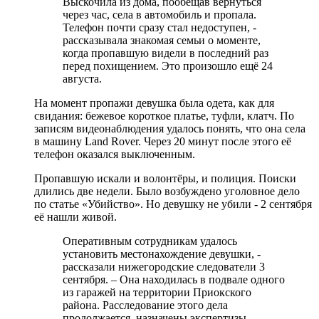
Выскочила из дома, пообещав вернуться
через час, села в автомобиль и пропала.
Телефон почти сразу стал недоступен, -
рассказывала знакомая семьи о моменте,
когда пропавшую видели в последний раз
перед похищением. Это произошло ещё 24
августа.
На момент пропажи девушка была одета, как для
свидания: бежевое короткое платье, туфли, клатч. По
записям видеонаблюдения удалось понять, что она села
в машину Land Rover. Через 20 минут после этого её
телефон оказался выключенным.
Пропавшую искали и волонтёры, и полиция. Поиски
длились две недели. Было возбуждено уголовное дело
по статье «Убийство». Но девушку не убили - 2 сентября
её нашли живой.
Оперативным сотрудникам удалось
установить местонахождение девушки, -
рассказали нижегородские следователи 3
сентября. – Она находилась в подвале одного
из гаражей на территории Приокского
района. Расследование этого дела
продолжается, назначены экспертизы.