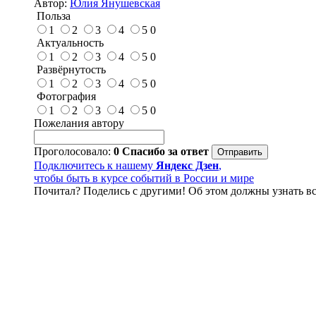
Автор:
Юлия Янушевская
Польза
1
2
3
4
5
0
Актуальность
1
2
3
4
5
0
Развёрнутость
1
2
3
4
5
0
Фотография
1
2
3
4
5
0
Пожелания автору
Проголосовало:
0
Спасибо за ответ
Подключитесь к нашему
Яндекс Дзен
,
чтобы быть в курсе событий в России и мире
Почитал? Поделись с другими! Об этом должны узнать вс