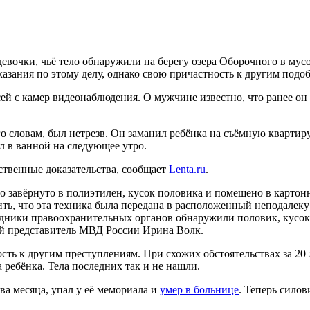
девочки, чьё тело обнаружили на берегу озера Оборочного в му
казания по этому делу, однако свою причастность к другим под
ей с камер видеонаблюдения. О мужчине известно, что ранее он
 словам, был нетрезв. Он заманил ребёнка на съёмную квартиру,
л в ванной на следующее утро.
ственные доказательства, сообщает
Lenta.ru
.
о завёрнуто в полиэтилен, кусок половика и помещено в картон
ть, что эта техника была передана в расположенный неподалеку
удники правоохранительных органов обнаружили половик, кусо
ый представитель МВД России Ирина Волк.
сть к другим преступлениям. При схожих обстоятельствах за 20 
а ребёнка. Тела последних так и не нашли.
ва месяца, упал у её мемориала и
умер в больнице
. Теперь сило