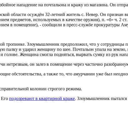
бойное нападение на почтальона и кражу из магазина. Он отправ
ской области осуждён 32-летний житель с. Невер. Он признан
нием предметов, используемых в качестве оружия), п. «б» ч. 2 ст
ием в помещение), - сообщили в пресс-службе прокуратуры Аму
ной тропинке. Злоумышленник предположил, что у сотрудницы п
ую палку и ударил женщину по шее. Почтальон упала на землю, 
 и голове. Женщина смогла подняться, вырвать сумку из рук нап
учи нетрезвым, он залез в помещение через частично разобранн
щие обстоятельства, а также то, что амурчанин уже был неодн
исправительной колонии строгого режима.
. Его
подозревают в квартирной краже
. Злоумышленник пытался 