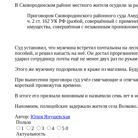
В Сковородинском районе местного жителя осудили за раз
Приговором Сковородинского районного суда Амур
ч. 2 ст. 162 УК РФ (разбой, совершённый с примене
имущества, совершённая с незаконным проникновен
Суд установил, что мужчина встретил почтальона на лес
пособий, и решил напасть на неё. Он достал прорезиненн
ударил сотрудницу почты ещё не менее двух раз по рукам
Этого же мужчину подозревали в краже из магазина. Буд
При вынесении приговора суд учёл смягчающие и отягчаю
короткий промежуток времени.
В итоге его признали виновным и назначили семь лет в 
Напомним, полицейские задержали жителя села Волково
Автор:
Юлия Янушевская
Польза
1
2
3
4
5
0
Актуальность