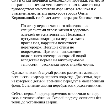
Она и стала причиной комплексной проверки. На место
оперативно выехала межведомственная комиссия под
руководством заместителя мэра Игоря Темнюка и с
участием заместителя прокурора города Ольги
Кирюшкиной, сообщает администрация Благовещенска.
По итогу первоначального обследования
специалистами угроза жизни и здоровью
жителей не усматривается. Пострадала
пустующая квартира на первом этаже:
просел пол, нарушена целостность
перегородок. Несущие стены не
повреждены. Причина – заполнение
подвального помещения горячей водой
вследствие порыва на внутридомовой
теплосети, - рассказала пресс-служба мэрии.
Однако на всякий случай решено расселить жильцов
всех шести квартир первого подъезда. Две семьи, одна
из которых с детьми, временно переедут в маневренный
фонд. Остальные смогли перебраться к родственникам.
Сейчас первый подъезд временно отключили от водо-,
газо- и теплоснабжения. Второй подъезд останется без
тепла до устранения аварии.