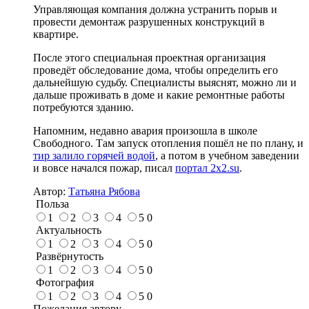
Управляющая компания должна устранить порыв и
провести демонтаж разрушенных конструкций в
квартире.
После этого специальная проектная организация
проведёт обследование дома, чтобы определить его
дальнейшую судьбу. Специалисты выяснят, можно ли и
дальше проживать в доме и какие ремонтные работы
потребуются зданию.
Напомним, недавно авария произошла в школе
Свободного. Там запуск отопления пошёл не по плану, и
тир залило горячей водой
, а потом в учебном заведении
и вовсе начался пожар, писал
портал 2x2.su
.
Автор:
Татьяна Рябова
Польза
1
2
3
4
5
0
Актуальность
1
2
3
4
5
0
Развёрнутость
1
2
3
4
5
0
Фотография
1
2
3
4
5
0
Пожелания автору