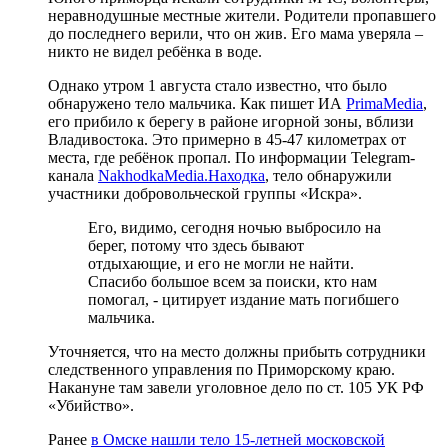
неравнодушные местные жители. Родители пропавшего
до последнего верили, что он жив. Его мама уверяла –
никто не видел ребёнка в воде.
Однако утром 1 августа стало известно, что было
обнаружено тело мальчика. Как пишет ИА
PrimaMedia
,
его прибило к берегу в районе игорной зоны, вблизи
Владивостока. Это примерно в 45-47 километрах от
места, где ребёнок пропал. По информации Telegram-
канала
NakhodkaMedia.Находка
, тело обнаружили
участники добровольческой группы «Искра».
Его, видимо, сегодня ночью выбросило на
берег, потому что здесь бывают
отдыхающие, и его не могли не найти.
Спасибо большое всем за поиски, кто нам
помогал, - цитирует издание мать погибшего
мальчика.
Уточняется, что на место должны прибыть сотрудники
следственного управления по Приморскому краю.
Накануне там завели уголовное дело по ст. 105 УК РФ
«Убийство».
Ранее
в Омске нашли тело 15-летней московской