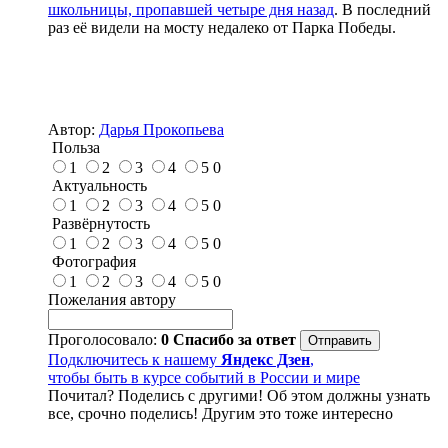
школьницы, пропавшей четыре дня назад
. В последний
раз её видели на мосту недалеко от Парка Победы.
Автор:
Дарья Прокопьева
Польза
1
2
3
4
5
0
Актуальность
1
2
3
4
5
0
Развёрнутость
1
2
3
4
5
0
Фотография
1
2
3
4
5
0
Пожелания автору
Проголосовало:
0
Спасибо за ответ
Подключитесь к нашему
Яндекс Дзен
,
чтобы быть в курсе событий в России и мире
Почитал? Поделись с другими! Об этом должны узнать
все, срочно поделись! Другим это тоже интересно