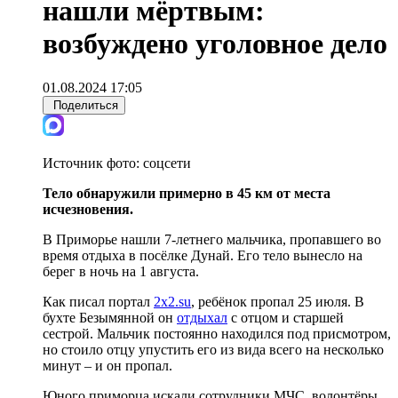
нашли мёртвым:
возбуждено уголовное дело
01.08.2024 17:05
Поделиться
Источник фото:
соцсети
Тело обнаружили примерно в 45 км от места
исчезновения.
В Приморье нашли 7-летнего мальчика, пропавшего во
время отдыха в посёлке Дунай. Его тело вынесло на
берег в ночь на 1 августа.
Как писал портал
2x2.su
, ребёнок пропал 25 июля. В
бухте Безымянной он
отдыхал
с отцом и старшей
сестрой. Мальчик постоянно находился под присмотром,
но стоило отцу упустить его из вида всего на несколько
минут – и он пропал.
Юного приморца искали сотрудники МЧС, волонтёры,