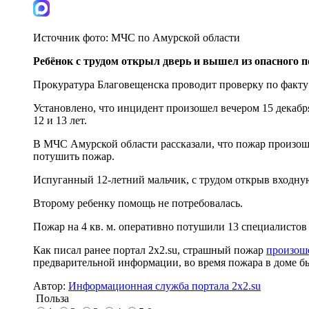
Источник фото:
МЧС по Амурской области
Ребёнок с трудом открыл дверь и вышел из опасного 
Прокуратура Благовещенска проводит проверку по факту п
Установлено, что инцидент произошел вечером 15 декабря
12 и 13 лет.
В МЧС Амурской области рассказали, что пожар произоше
потушить пожар.
Испуганный 12-летний мальчик, с трудом открыв входну
Второму ребенку помощь не потребовалась.
Пожар на 4 кв. м. оперативно потушили 13 специалисто
Как писал ранее портал 2x2.su, страшный пожар
произошё
предварительной информации, во время пожара в доме бы
Автор:
Информационная служба портала 2x2.su
Польза