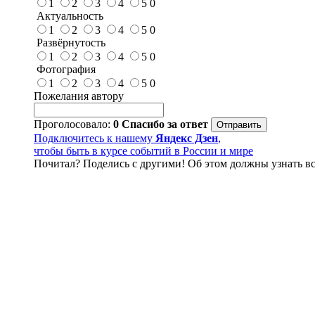
1
2
3
4
5
0
Актуальность
1
2
3
4
5
0
Развёрнутость
1
2
3
4
5
0
Фотография
1
2
3
4
5
0
Пожелания автору
Проголосовало:
0
Спасибо за ответ
Подключитесь к нашему
Яндекс Дзен
,
чтобы быть в курсе событий в России и мире
Почитал? Поделись с другими! Об этом должны узнать вс